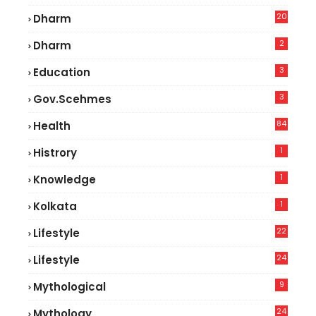
5
20
Dharm
2
Dharm
3
Education
3
Gov.scehmes
84
Health
8
1
Histrory
1
Knowledge
1
Kolkata
22
Lifestyle
9
24
Lifestyle
7
9
Mythological
24
Mythology