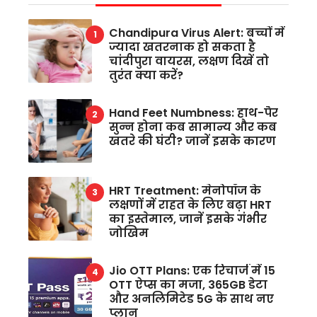
Chandipura Virus Alert: बच्चों में
ज्यादा खतरनाक हो सकता है
चांदीपुरा वायरस, लक्षण दिखें तो
तुरंत क्या करें?
Hand Feet Numbness: हाथ-पैर
सुन्न होना कब सामान्य और कब
खतरे की घंटी? जानें इसके कारण
HRT Treatment: मेनोपॉज के
लक्षणों में राहत के लिए बढ़ा HRT
का इस्तेमाल, जानें इसके गंभीर
जोखिम
Jio OTT Plans: एक रिचार्ज में 15
OTT ऐप्स का मजा, 365GB डेटा
और अनलिमिटेड 5G के साथ नए
प्लान