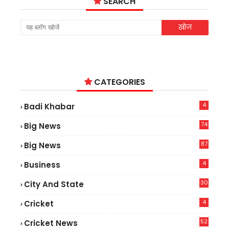
SEARCH
CATEGORIES
4
Badi Khabar
74
Big News
2
87
Big News
9
4
Business
30
City And State
4
Cricket
52
Cricket News