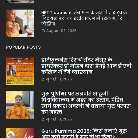
HRT Treatment: मेनोपॉज के लक्षणों में राहत के
लिए बढ़ा HRT का इस्तेमाल, जानें इसके गंभीर
जोखिम
August 08, 2026
POPULAR POSTS
हार्टफुलनेस रिसर्च सेंटर मैसूर के
डायरेक्टर डॉ मोहन दास हेगड़े आज डीएवी
कॉलेज में देंगे व्याख्यान
जुलाई 10, 2025
गुरु पूर्णिमा पर छत्रपति शाहूजी
विश्वविद्यालय में श्रद्धा का उत्सव, पंडित
स्वयं प्रकाश अवस्थी ने बताया गुरु परंपरा
का महत्व
जुलाई 10, 2025
Guru Purnima 2025: किसे बनाएं गुरु
और क्यों जरूरी है गुरु दीक्षा लेना?