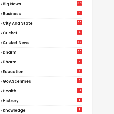
871
Big News
4
Business
30
City And State
4
Cricket
52
Cricket News
2
20
Dharm
2
Dharm
3
Education
3
Gov.scehmes
84
Health
5
1
Histrory
1
Knowledge