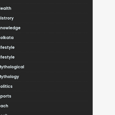
Health
istrory
Knowledge
Kolkata
ifestyle
ifestyle
ythological
Mythology
olitics
Sports
Tach