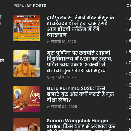
POPULAR POSTS
C
हार्टफुलनेस रिसर्च सेंटर मैसूर के
ं
डायरेक्टर डॉ मोहन दास हेगड़े
ा
आज डीएवी कॉलेज में देंगे
व्याख्यान
जुलाई 10, 2025
गुरु पूर्णिमा पर छत्रपति शाहूजी
विश्वविद्यालय में श्रद्धा का उत्सव,
केत
C
पंडित स्वयं प्रकाश अवस्थी ने
बताया गुरु परंपरा का महत्व
C
जुलाई 10, 2025
Guru Purnima 2025: किसे
बनाएं गुरु और क्यों जरूरी है गुरु
दीक्षा लेना?
जुलाई 07, 2025
Sonam Wangchuk Hunger
Strike: किस वजह से अनशन कर