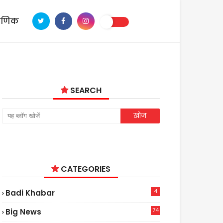
ाणिक
SEARCH
CATEGORIES
4
Badi Khabar
74
Big News
2