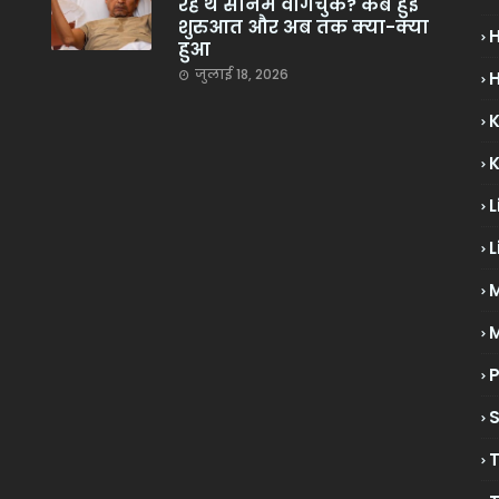
रहे थे सोनम वांगचुक? कब हुई
शुरुआत और अब तक क्या-क्या
हुआ
जुलाई 18, 2026
H
L
L
M
P