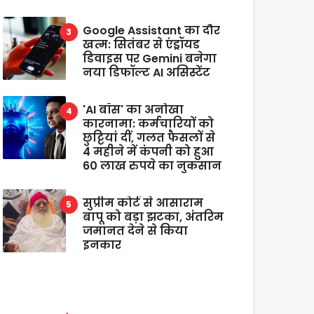
Google Assistant का दौर
खत्म: सितंबर से एंड्रॉयड
डिवाइस पर Gemini बनेगा
नया डिफॉल्ट AI असिस्टेंट
'AI बॉस' का अनोखा
कारनामा: कर्मचारियों को
छुट्टियां दीं, गलत फैसलों से
4 महीने में कंपनी को हुआ
60 लाख रुपये का नुकसान
सुप्रीम कोर्ट से आसाराम
बापू को बड़ा झटका, अंतरिम
जमानत देने से किया
इनकार