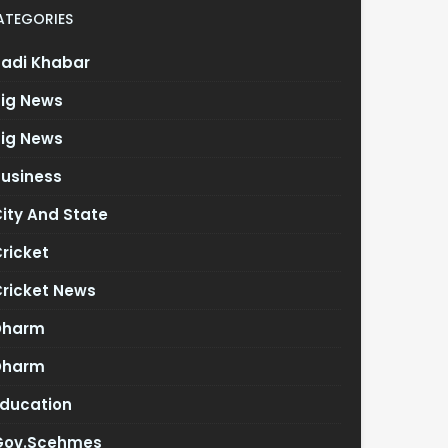
ATEGORIES
Badi Khabar
Big News
Big News
Business
ity And State
ricket
Cricket News
Dharm
Dharm
Education
Gov.scehmes