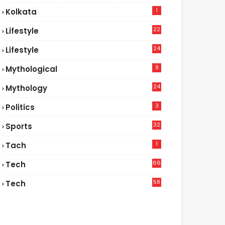
1
Kolkata
22
Lifestyle
9
24
Lifestyle
7
9
Mythological
24
Mythology
3
Politics
32
Sports
1
Tach
66
Tech
9
58
Tech
6