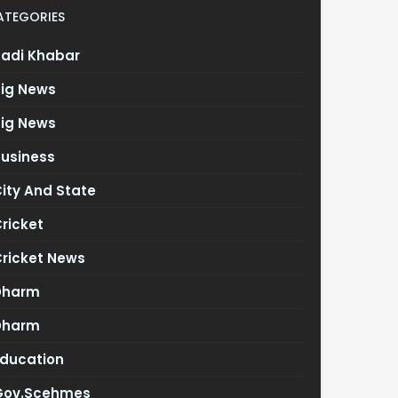
ATEGORIES
Badi Khabar
Big News
Big News
Business
ity And State
ricket
Cricket News
Dharm
Dharm
Education
Gov.scehmes