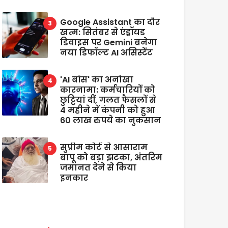
Google Assistant का दौर
खत्म: सितंबर से एंड्रॉयड
डिवाइस पर Gemini बनेगा
नया डिफॉल्ट AI असिस्टेंट
'AI बॉस' का अनोखा
कारनामा: कर्मचारियों को
छुट्टियां दीं, गलत फैसलों से
4 महीने में कंपनी को हुआ
60 लाख रुपये का नुकसान
सुप्रीम कोर्ट से आसाराम
बापू को बड़ा झटका, अंतरिम
जमानत देने से किया
इनकार