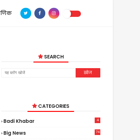
ाणिक
SEARCH
CATEGORIES
4
Badi Khabar
74
Big News
2