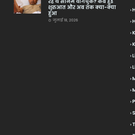
रहे थे सोनम वांगचुक? कब हुई
शुरुआत और अब तक क्या-क्या
हुआ
जुलाई 18, 2026
H
L
L
M
P