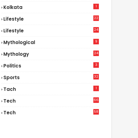
1
Kolkata
22
Lifestyle
9
24
Lifestyle
7
9
Mythological
24
Mythology
3
Politics
32
Sports
1
Tach
66
Tech
9
58
Tech
6