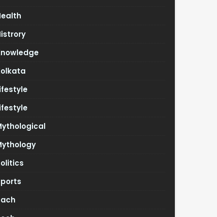
Health
istrory
Knowledge
Kolkata
ifestyle
ifestyle
ythological
Mythology
olitics
Sports
Tach