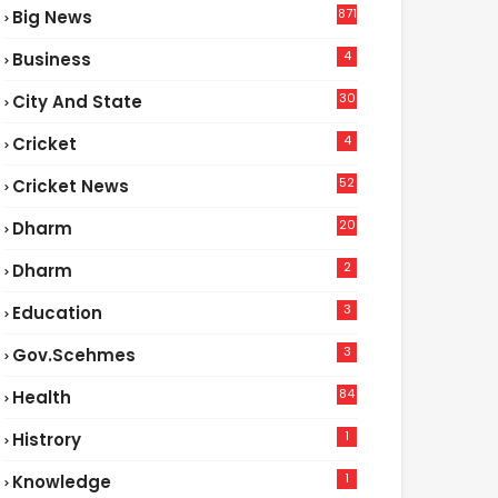
871
Big News
4
Business
30
City And State
4
Cricket
52
Cricket News
2
20
Dharm
2
Dharm
3
Education
3
Gov.scehmes
84
Health
5
1
Histrory
1
Knowledge