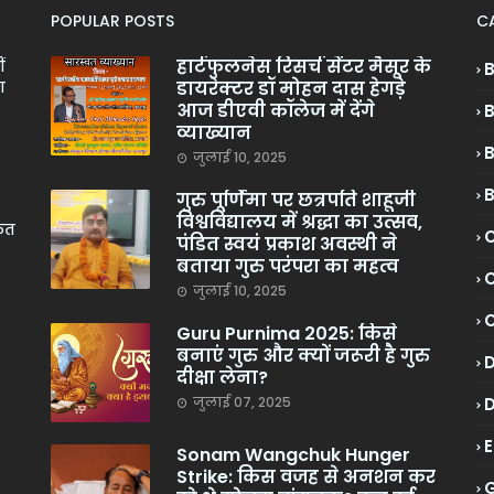
POPULAR POSTS
C
हार्टफुलनेस रिसर्च सेंटर मैसूर के
ं
डायरेक्टर डॉ मोहन दास हेगड़े
ा
आज डीएवी कॉलेज में देंगे
व्याख्यान
जुलाई 10, 2025
गुरु पूर्णिमा पर छत्रपति शाहूजी
विश्वविद्यालय में श्रद्धा का उत्सव,
केत
C
पंडित स्वयं प्रकाश अवस्थी ने
बताया गुरु परंपरा का महत्व
C
जुलाई 10, 2025
Guru Purnima 2025: किसे
बनाएं गुरु और क्यों जरूरी है गुरु
दीक्षा लेना?
जुलाई 07, 2025
Sonam Wangchuk Hunger
Strike: किस वजह से अनशन कर