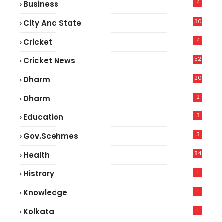
4
Business
30
City And State
4
Cricket
52
Cricket News
5
20
Dharm
2
Dharm
3
Education
3
Gov.scehmes
84
Health
8
1
Histrory
1
Knowledge
1
Kolkata