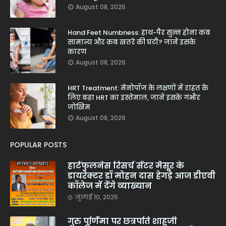
August 08, 2026
Hand Feet Numbness: हाथ-पैर सुन्न होना कब
सामान्य और कब खतरे की घंटी? जानें इसके
कारण
August 08, 2026
HRT Treatment: मेनोपॉज के लक्षणों में राहत के
लिए बढ़ा HRT का इस्तेमाल, जानें इसके गंभीर
जोखिम
August 08, 2026
POPULAR POSTS
हार्टफुलनेस रिसर्च सेंटर मैसूर के
डायरेक्टर डॉ मोहन दास हेगड़े आज डीएवी
कॉलेज में देंगे व्याख्यान
जुलाई 10, 2025
गुरु पूर्णिमा पर छत्रपति शाहूजी