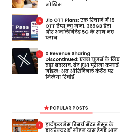
जोखिम
Jio OTT Plans: एक रिचार्ज में 15
OTT ऐप्स का मजा, 365GB डेटा
और अनलिमिटेड 5G के साथ नए
प्लान
X Revenue Sharing
Discontinued: एक्स यूजर्स के लिए
बड़ा बदलाव, बंद हुआ पुराना कमाई
मॉडल; अब ओरिजिनल कंटेंट पर
मिलेगा रिवॉर्ड
POPULAR POSTS
हार्टफुलनेस रिसर्च सेंटर मैसूर के
डायरेक्टर डॉ मोहन दास हेगड़े आज