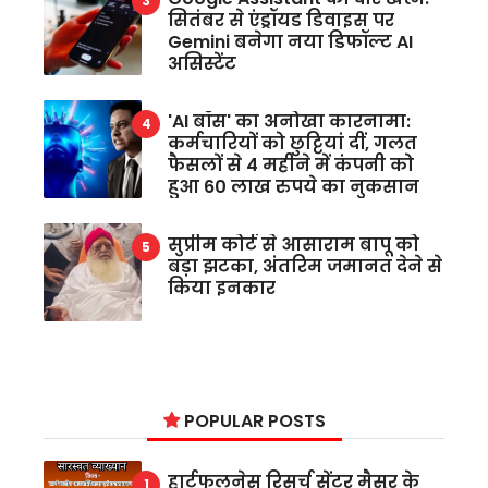
सितंबर से एंड्रॉयड डिवाइस पर
Gemini बनेगा नया डिफॉल्ट AI
असिस्टेंट
'AI बॉस' का अनोखा कारनामा:
कर्मचारियों को छुट्टियां दीं, गलत
फैसलों से 4 महीने में कंपनी को
हुआ 60 लाख रुपये का नुकसान
सुप्रीम कोर्ट से आसाराम बापू को
बड़ा झटका, अंतरिम जमानत देने से
किया इनकार
POPULAR POSTS
हार्टफुलनेस रिसर्च सेंटर मैसूर के