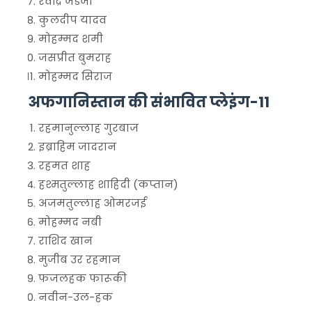
रवींद्र जडेजा
कुलदीप यादव
मोहम्मद शमी
जसप्रीत बुमराह
मोहम्मद सिराज
अफगानिस्तान की संभावित प्लेइंग-11
रहमानुल्लाह गुरबाज
इब्राहिम जादरान
रहमत शाह
हश्मतुल्लाह शाहिदी (कप्तान)
अजमतुल्लाह ओमरजई
मोहम्मद नबी
राशिद खान
मुजीब उर रहमान
फजलहक फारूकी
नवीन-उल-हक