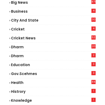
871
Big News
4
Business
30
City And State
4
Cricket
52
Cricket News
2
20
Dharm
2
Dharm
3
Education
3
Gov.scehmes
84
Health
5
1
Histrory
1
Knowledge