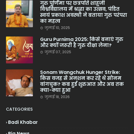
गुरु पूर्णिमा पर छत्रपति शाहूजी
विश्वविद्यालय में श्रद्धा का उत्सव, पंडित
स्वयं प्रकाश अवस्थी ने बताया गुरु परंपरा
का महत्व
जुलाई 10, 2025
Guru Purnima 2025: किसे बनाएं गुरु
और क्यों जरूरी है गुरु दीक्षा लेना?
जुलाई 07, 2025
Sonam Wangchuk Hunger Strike:
किस वजह से अनशन कर रहे थे सोनम
वांगचुक? कब हुई शुरुआत और अब तक
क्या-क्या हुआ
जुलाई 18, 2026
CATEGORIES
Badi Khabar
Big News