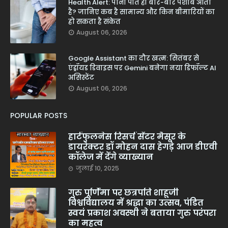
Health Alert: पानी पीते ही बार-बार पेशाब आता
है? जानिए कब है सामान्य और किन बीमारियों का
हो सकता है संकेत
August 06, 2026
Google Assistant का दौर खत्म: सितंबर से
एंड्रॉयड डिवाइस पर Gemini बनेगा नया डिफॉल्ट AI
असिस्टेंट
August 06, 2026
POPULAR POSTS
हार्टफुलनेस रिसर्च सेंटर मैसूर के
डायरेक्टर डॉ मोहन दास हेगड़े आज डीएवी
कॉलेज में देंगे व्याख्यान
जुलाई 10, 2025
गुरु पूर्णिमा पर छत्रपति शाहूजी
विश्वविद्यालय में श्रद्धा का उत्सव, पंडित
स्वयं प्रकाश अवस्थी ने बताया गुरु परंपरा
का महत्व