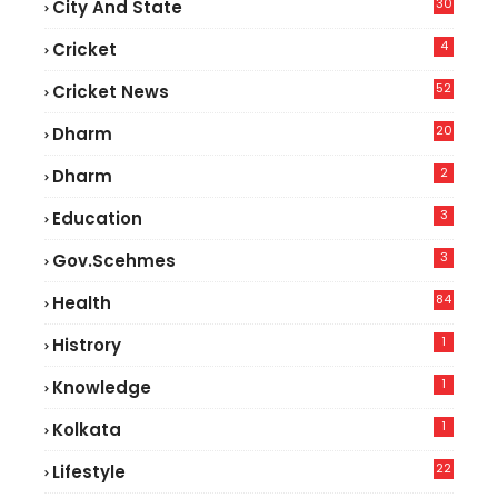
30
City And State
4
Cricket
52
Cricket News
2
20
Dharm
2
Dharm
3
Education
3
Gov.scehmes
84
Health
5
1
Histrory
1
Knowledge
1
Kolkata
22
Lifestyle
9