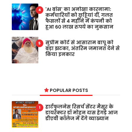
'AI बॉस' का अनोखा कारनामा:
कर्मचारियों को छुट्टियां दीं, गलत
फैसलों से 4 महीने में कंपनी को
हुआ 60 लाख रुपये का नुकसान
सुप्रीम कोर्ट से आसाराम बापू को
बड़ा झटका, अंतरिम जमानत देने से
किया इनकार
POPULAR POSTS
हार्टफुलनेस रिसर्च सेंटर मैसूर के
डायरेक्टर डॉ मोहन दास हेगड़े आज
डीएवी कॉलेज में देंगे व्याख्यान