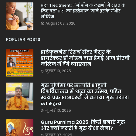
HRT Treatment: मेनोपॉज के लक्षणों में राहत के
लिए बढ़ा HRT का इस्तेमाल, जानें इसके गंभीर
जोखिम
August 08, 2026
POPULAR POSTS
हार्टफुलनेस रिसर्च सेंटर मैसूर के
डायरेक्टर डॉ मोहन दास हेगड़े आज डीएवी
कॉलेज में देंगे व्याख्यान
जुलाई 10, 2025
गुरु पूर्णिमा पर छत्रपति शाहूजी
विश्वविद्यालय में श्रद्धा का उत्सव, पंडित
स्वयं प्रकाश अवस्थी ने बताया गुरु परंपरा
का महत्व
जुलाई 10, 2025
Guru Purnima 2025: किसे बनाएं गुरु
और क्यों जरूरी है गुरु दीक्षा लेना?
जुलाई 07, 2025