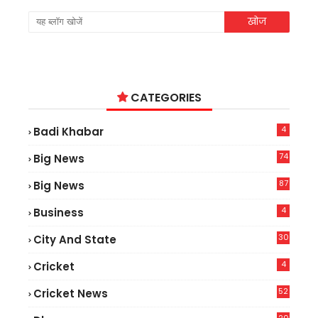
CATEGORIES
4
Badi Khabar
74
Big News
2
87
Big News
9
4
Business
30
City And State
4
Cricket
52
Cricket News
5