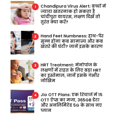
Chandipura Virus Alert: बच्चों में
ज्यादा खतरनाक हो सकता है
चांदीपुरा वायरस, लक्षण दिखें तो
तुरंत क्या करें?
Hand Feet Numbness: हाथ-पैर
सुन्न होना कब सामान्य और कब
खतरे की घंटी? जानें इसके कारण
HRT Treatment: मेनोपॉज के
लक्षणों में राहत के लिए बढ़ा HRT
का इस्तेमाल, जानें इसके गंभीर
जोखिम
Jio OTT Plans: एक रिचार्ज में 15
OTT ऐप्स का मजा, 365GB डेटा
और अनलिमिटेड 5G के साथ नए
प्लान