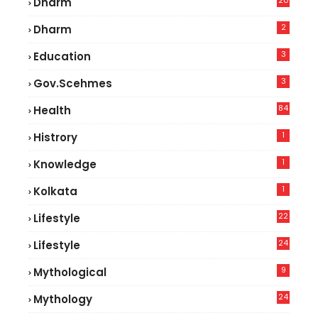
20
Dharm
2
Dharm
3
Education
3
Gov.scehmes
84
Health
8
1
Histrory
1
Knowledge
1
Kolkata
22
Lifestyle
9
24
Lifestyle
7
9
Mythological
24
Mythology