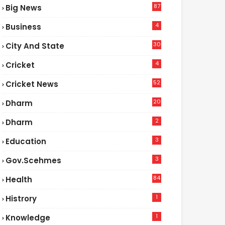
87
Big News
3
4
Business
30
City And State
4
Cricket
52
Cricket News
2
20
Dharm
2
Dharm
3
Education
3
Gov.scehmes
84
Health
5
1
Histrory
1
Knowledge