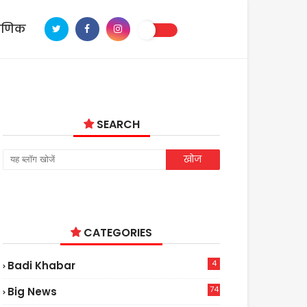
ाणिक
SEARCH
CATEGORIES
4
Badi Khabar
74
Big News
2