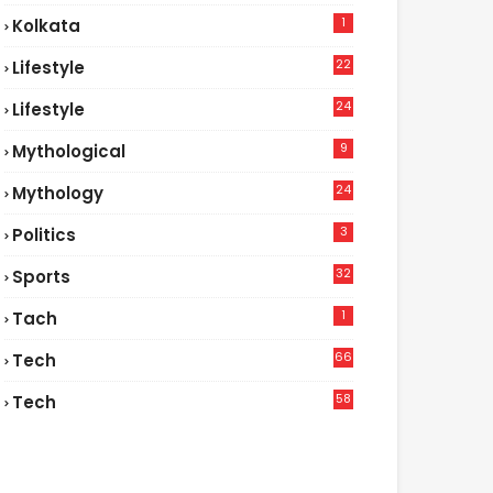
1
Kolkata
22
Lifestyle
9
24
Lifestyle
7
9
Mythological
24
Mythology
3
Politics
32
Sports
1
Tach
66
Tech
9
58
Tech
6