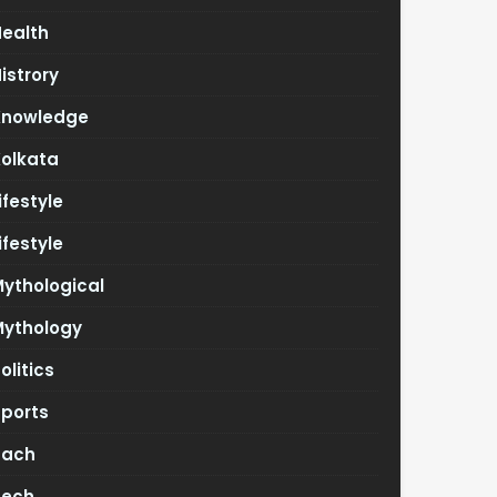
Health
istrory
Knowledge
Kolkata
ifestyle
ifestyle
ythological
Mythology
olitics
Sports
Tach
Tech