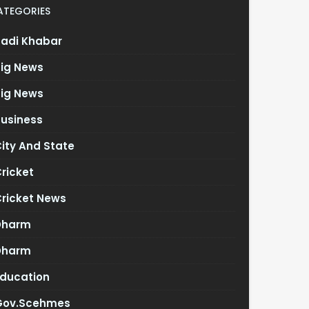
ATEGORIES
Badi Khabar
Big News
Big News
Business
ity And State
ricket
Cricket News
Dharm
Dharm
Education
Gov.scehmes