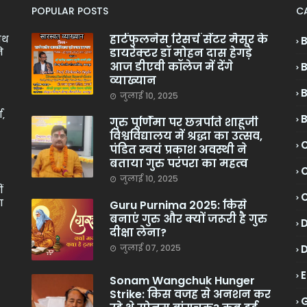
POPULAR POSTS
C
हार्टफुलनेस रिसर्च सेंटर मैसूर के
ाथ
डायरेक्टर डॉ मोहन दास हेगड़े
े
आज डीएवी कॉलेज में देंगे
व्याख्यान
जुलाई 10, 2025
ा,
गुरु पूर्णिमा पर छत्रपति शाहूजी
विश्वविद्यालय में श्रद्धा का उत्सव,
C
पंडित स्वयं प्रकाश अवस्थी ने
बताया गुरु परंपरा का महत्व
C
जुलाई 10, 2025
ं
ा
Guru Purnima 2025: किसे
बनाएं गुरु और क्यों जरूरी है गुरु
दीक्षा लेना?
जुलाई 07, 2025
Sonam Wangchuk Hunger
Strike: किस वजह से अनशन कर