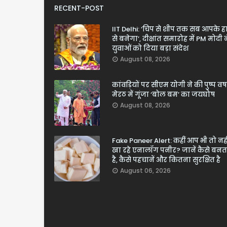
RECENT-POST
IIT Delhi: ‘चिप से शीप तक सब आपके ह
से बनेगा’, दीक्षांत समारोह में PM मोदी न
युवाओं को दिया बड़ा संदेश
August 08, 2026
कांवड़ियों पर सीएम योगी ने की पुष्प वर्ष
मेरठ में गूंजा ‘बोल बम’ का जयघोष
August 08, 2026
Fake Paneer Alert: कहीं आप भी तो नही
खा रहे एनालॉग पनीर? जानें कैसे बनत
है, कैसे पहचानें और कितना सुरक्षित है
August 06, 2026