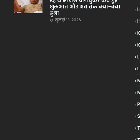
रहे थे सोनम वांगचुक? कब हुई
शुरुआत और अब तक क्या-क्या
हुआ
जुलाई 18, 2026
H
L
L
M
P