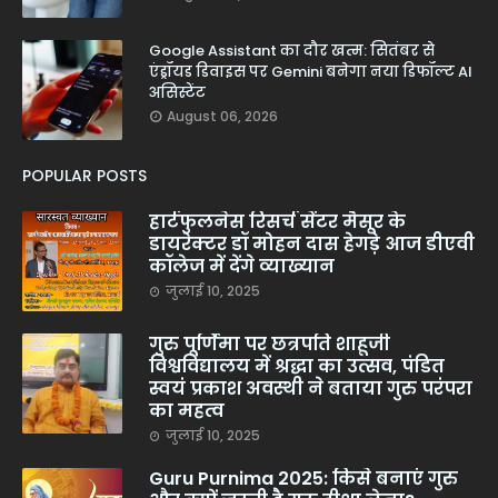
Google Assistant का दौर खत्म: सितंबर से
एंड्रॉयड डिवाइस पर Gemini बनेगा नया डिफॉल्ट AI
असिस्टेंट
August 06, 2026
POPULAR POSTS
हार्टफुलनेस रिसर्च सेंटर मैसूर के
डायरेक्टर डॉ मोहन दास हेगड़े आज डीएवी
कॉलेज में देंगे व्याख्यान
जुलाई 10, 2025
गुरु पूर्णिमा पर छत्रपति शाहूजी
विश्वविद्यालय में श्रद्धा का उत्सव, पंडित
स्वयं प्रकाश अवस्थी ने बताया गुरु परंपरा
का महत्व
जुलाई 10, 2025
Guru Purnima 2025: किसे बनाएं गुरु