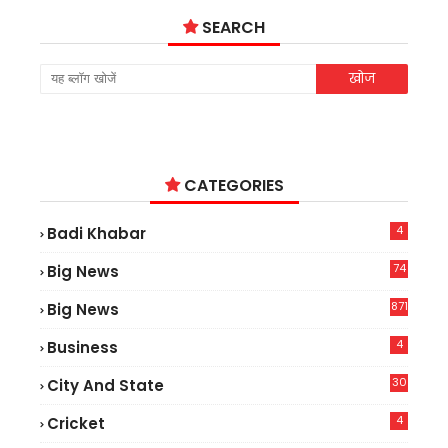
SEARCH
CATEGORIES
4
Badi Khabar
74
Big News
2
871
Big News
4
Business
30
City And State
4
Cricket