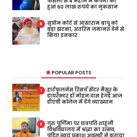
फैसलों से 4 महीने में कंपनी को
हुआ 60 लाख रुपये का नुकसान
सुप्रीम कोर्ट से आसाराम बापू को
बड़ा झटका, अंतरिम जमानत देने से
किया इनकार
POPULAR POSTS
हार्टफुलनेस रिसर्च सेंटर मैसूर के
डायरेक्टर डॉ मोहन दास हेगड़े आज
डीएवी कॉलेज में देंगे व्याख्यान
गुरु पूर्णिमा पर छत्रपति शाहूजी
विश्वविद्यालय में श्रद्धा का उत्सव,
पंडित स्वयं प्रकाश अवस्थी ने बताया