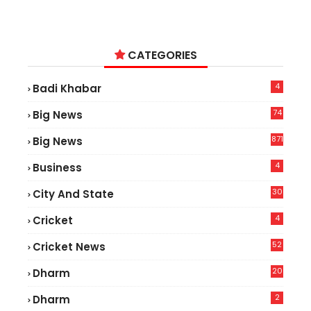
CATEGORIES
4
Badi Khabar
74
Big News
2
871
Big News
4
Business
30
City And State
4
Cricket
52
Cricket News
2
20
Dharm
2
Dharm