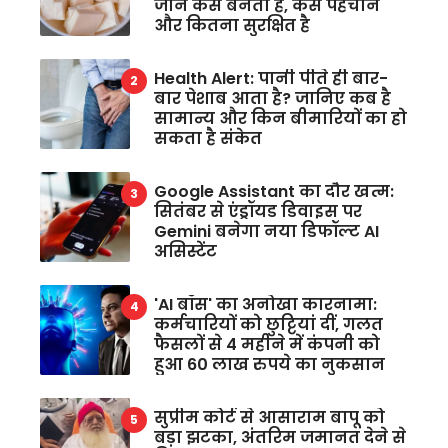
जानें कैसे बनता है, कैसे पहचानें
और कितना सुरक्षित है
Health Alert: पानी पीते ही बार-
बार पेशाब आता है? जानिए कब है
सामान्य और किन बीमारियों का हो
सकता है संकेत
Google Assistant का दौर खत्म:
सितंबर से एंड्रॉयड डिवाइस पर
Gemini बनेगा नया डिफॉल्ट AI
असिस्टेंट
'AI बॉस' का अनोखा कारनामा:
कर्मचारियों को छुट्टियां दीं, गलत
फैसलों से 4 महीने में कंपनी को
हुआ 60 लाख रुपये का नुकसान
सुप्रीम कोर्ट से आसाराम बापू को
बड़ा झटका, अंतरिम जमानत देने से