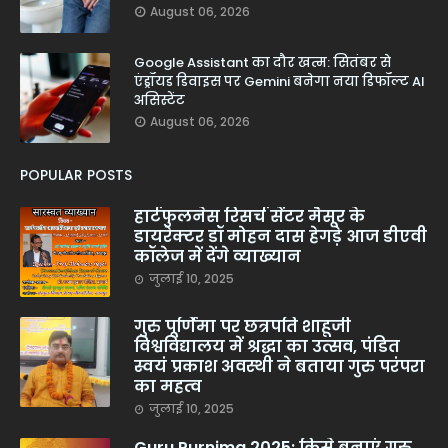
August 06, 2026
Google Assistant का दौर खत्म: सितंबर से
एंड्रॉयड डिवाइस पर Gemini बनेगा नया डिफॉल्ट AI
असिस्टेंट
August 06, 2026
POPULAR POSTS
हार्टफुलनेस रिसर्च सेंटर मैसूर के
डायरेक्टर डॉ मोहन दास हेगड़े आज डीएवी
कॉलेज में देंगे व्याख्यान
जुलाई 10, 2025
गुरु पूर्णिमा पर छत्रपति शाहूजी
विश्वविद्यालय में श्रद्धा का उत्सव, पंडित
स्वयं प्रकाश अवस्थी ने बताया गुरु परंपरा
का महत्व
जुलाई 10, 2025
Guru Purnima 2025: किसे बनाएं गुरु