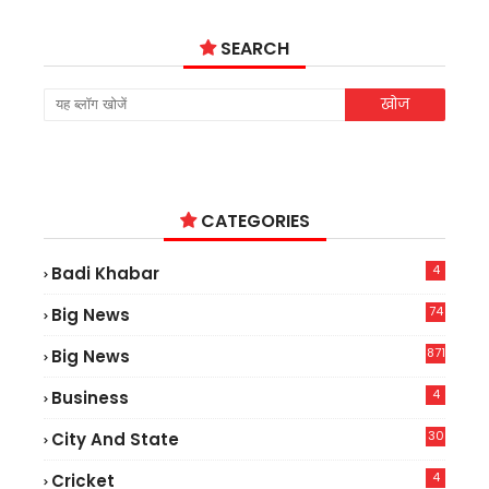
SEARCH
CATEGORIES
4
Badi Khabar
74
Big News
2
871
Big News
4
Business
30
City And State
4
Cricket