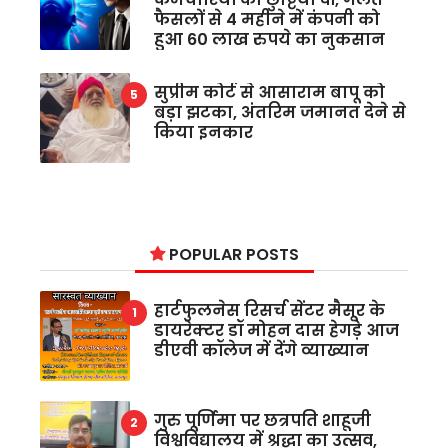
फैसलों से 4 महीने में कंपनी को
हुआ 60 लाख रुपये का नुकसान
सुप्रीम कोर्ट से आसाराम बापू को
बड़ा झटका, अंतरिम जमानत देने से
किया इनकार
POPULAR POSTS
हार्टफुलनेस रिसर्च सेंटर मैसूर के
डायरेक्टर डॉ मोहन दास हेगड़े आज
डीएवी कॉलेज में देंगे व्याख्यान
गुरु पूर्णिमा पर छत्रपति शाहूजी
विश्वविद्यालय में श्रद्धा का उत्सव,