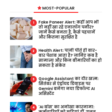
MOST-POPULAR
Fake Paneer Alert: कहीं आप भी
तो नहीं खा रहे एनालॉग पनीर?
जानें कैसे बनता है, कैसे पहचानें
और कितना सुरक्षित है
Health Alert: पानी पीते ही बार-
बार पेशाब आता है? जानिए कब है
सामान्य और किन बीमारियों का हो
सकता है संकेत
Google Assistant का दौर खत्म:
सितंबर से एंड्रॉयड डिवाइस पर
Gemini बनेगा नया डिफॉल्ट AI
असिस्टेंट
'AI बॉस' का अनोखा कारनामा:
कर्मचारियों को छुट्टियां दीं, गलत