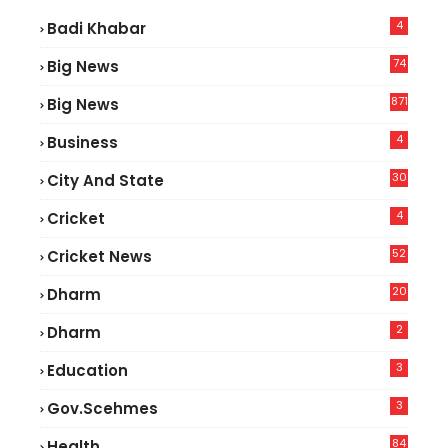
4
Badi Khabar
74
Big News
2
871
Big News
4
Business
30
City And State
4
Cricket
52
Cricket News
2
20
Dharm
2
Dharm
3
Education
3
Gov.scehmes
84
Health