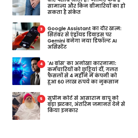
सामान्य और किन बीमारियों का हो
सकता है संकेत
Google Assistant का दौर खत्म:
सितंबर से एंड्रॉयड डिवाइस पर
Gemini बनेगा नया डिफॉल्ट AI
असिस्टेंट
'AI बॉस' का अनोखा कारनामा:
कर्मचारियों को छुट्टियां दीं, गलत
फैसलों से 4 महीने में कंपनी को
हुआ 60 लाख रुपये का नुकसान
सुप्रीम कोर्ट से आसाराम बापू को
बड़ा झटका, अंतरिम जमानत देने से
किया इनकार