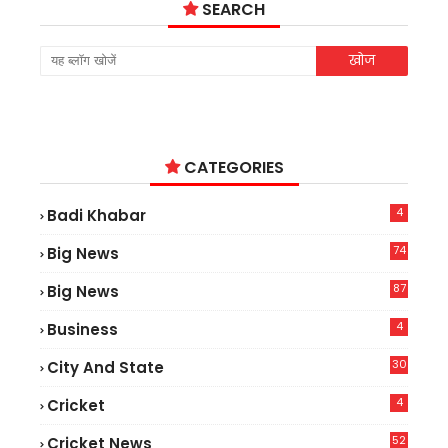
SEARCH
CATEGORIES
4
Badi Khabar
74
Big News
2
87
Big News
9
4
Business
30
City And State
4
Cricket
52
Cricket News