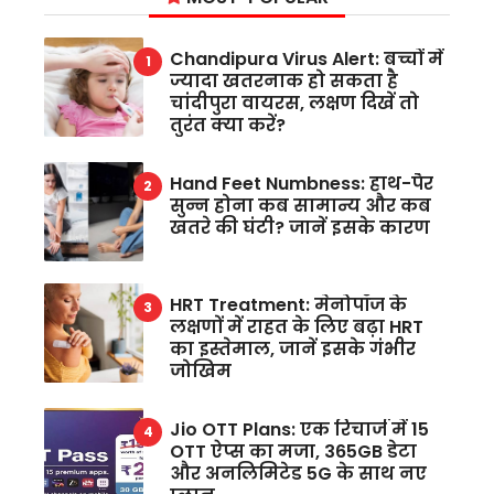
Chandipura Virus Alert: बच्चों में
ज्यादा खतरनाक हो सकता है
चांदीपुरा वायरस, लक्षण दिखें तो
तुरंत क्या करें?
Hand Feet Numbness: हाथ-पैर
सुन्न होना कब सामान्य और कब
खतरे की घंटी? जानें इसके कारण
HRT Treatment: मेनोपॉज के
लक्षणों में राहत के लिए बढ़ा HRT
का इस्तेमाल, जानें इसके गंभीर
जोखिम
Jio OTT Plans: एक रिचार्ज में 15
OTT ऐप्स का मजा, 365GB डेटा
और अनलिमिटेड 5G के साथ नए