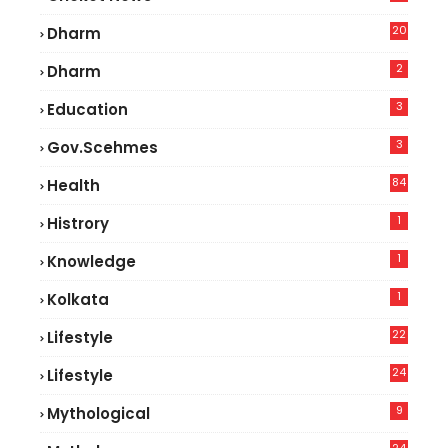
5
20
Dharm
2
Dharm
3
Education
3
Gov.scehmes
84
Health
8
1
Histrory
1
Knowledge
1
Kolkata
22
Lifestyle
9
24
Lifestyle
7
9
Mythological