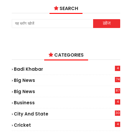
SEARCH
CATEGORIES
4
Badi Khabar
74
Big News
2
87
Big News
9
4
Business
30
City And State
4
Cricket