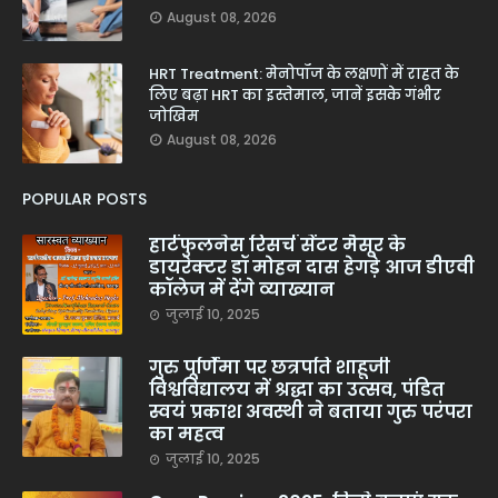
August 08, 2026
HRT Treatment: मेनोपॉज के लक्षणों में राहत के
लिए बढ़ा HRT का इस्तेमाल, जानें इसके गंभीर
जोखिम
August 08, 2026
POPULAR POSTS
हार्टफुलनेस रिसर्च सेंटर मैसूर के
डायरेक्टर डॉ मोहन दास हेगड़े आज डीएवी
कॉलेज में देंगे व्याख्यान
जुलाई 10, 2025
गुरु पूर्णिमा पर छत्रपति शाहूजी
विश्वविद्यालय में श्रद्धा का उत्सव, पंडित
स्वयं प्रकाश अवस्थी ने बताया गुरु परंपरा
का महत्व
जुलाई 10, 2025