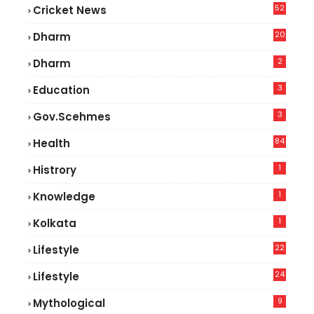
52
Cricket News
5
20
Dharm
2
Dharm
3
Education
3
Gov.scehmes
84
Health
8
1
Histrory
1
Knowledge
1
Kolkata
22
Lifestyle
9
24
Lifestyle
7
9
Mythological