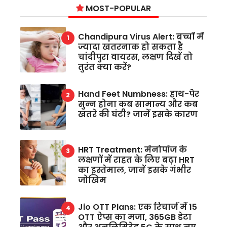
MOST-POPULAR
Chandipura Virus Alert: बच्चों में
ज्यादा खतरनाक हो सकता है
चांदीपुरा वायरस, लक्षण दिखें तो
तुरंत क्या करें?
Hand Feet Numbness: हाथ-पैर
सुन्न होना कब सामान्य और कब
खतरे की घंटी? जानें इसके कारण
HRT Treatment: मेनोपॉज के
लक्षणों में राहत के लिए बढ़ा HRT
का इस्तेमाल, जानें इसके गंभीर
जोखिम
Jio OTT Plans: एक रिचार्ज में 15
OTT ऐप्स का मजा, 365GB डेटा