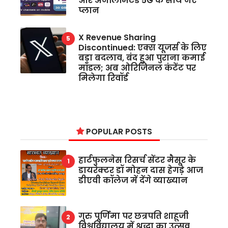
और अनलिमिटेड 5G के साथ नए
प्लान
X Revenue Sharing
Discontinued: एक्स यूजर्स के लिए
बड़ा बदलाव, बंद हुआ पुराना कमाई
मॉडल; अब ओरिजिनल कंटेंट पर
मिलेगा रिवॉर्ड
POPULAR POSTS
हार्टफुलनेस रिसर्च सेंटर मैसूर के
डायरेक्टर डॉ मोहन दास हेगड़े आज
डीएवी कॉलेज में देंगे व्याख्यान
गुरु पूर्णिमा पर छत्रपति शाहूजी
विश्वविद्यालय में श्रद्धा का उत्सव,