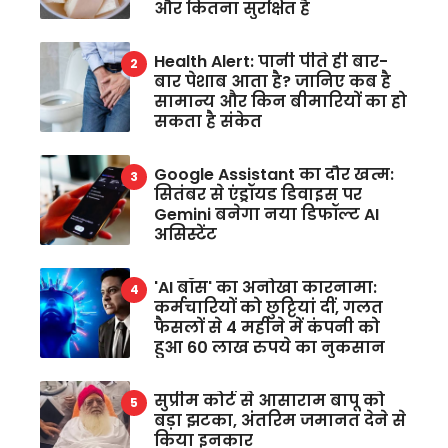
और कितना सुरक्षित है
Health Alert: पानी पीते ही बार-
बार पेशाब आता है? जानिए कब है
सामान्य और किन बीमारियों का हो
सकता है संकेत
Google Assistant का दौर खत्म:
सितंबर से एंड्रॉयड डिवाइस पर
Gemini बनेगा नया डिफॉल्ट AI
असिस्टेंट
'AI बॉस' का अनोखा कारनामा:
कर्मचारियों को छुट्टियां दीं, गलत
फैसलों से 4 महीने में कंपनी को
हुआ 60 लाख रुपये का नुकसान
सुप्रीम कोर्ट से आसाराम बापू को
बड़ा झटका, अंतरिम जमानत देने से
किया इनकार