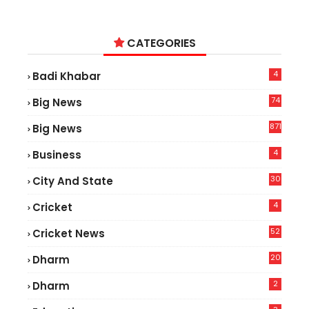
CATEGORIES
4
Badi Khabar
74
Big News
2
871
Big News
4
Business
30
City And State
4
Cricket
52
Cricket News
2
20
Dharm
2
Dharm