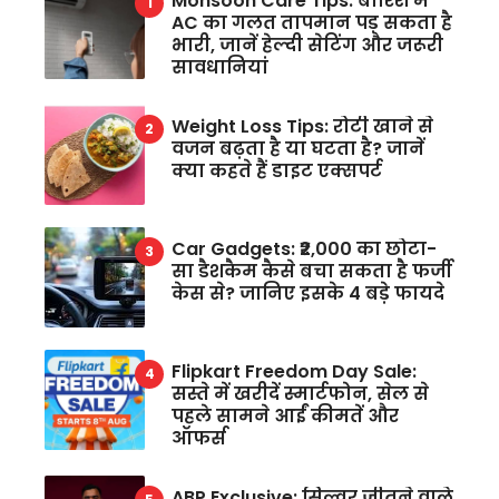
Monsoon Care Tips: बारिश में
AC का गलत तापमान पड़ सकता है
भारी, जानें हेल्दी सेटिंग और जरूरी
सावधानियां
Weight Loss Tips: रोटी खाने से
वजन बढ़ता है या घटता है? जानें
क्या कहते हैं डाइट एक्सपर्ट
Car Gadgets: ₹2,000 का छोटा-
सा डैशकैम कैसे बचा सकता है फर्जी
केस से? जानिए इसके 4 बड़े फायदे
Flipkart Freedom Day Sale:
सस्ते में खरीदें स्मार्टफोन, सेल से
पहले सामने आईं कीमतें और
ऑफर्स
ABP Exclusive: सिल्वर जीतने वाले