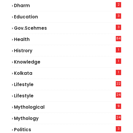
2
Dharm
3
Education
3
Gov.scehmes
84
Health
3
1
Histrory
1
Knowledge
1
Kolkata
22
Lifestyle
9
24
Lifestyle
7
9
Mythological
24
Mythology
3
Politics