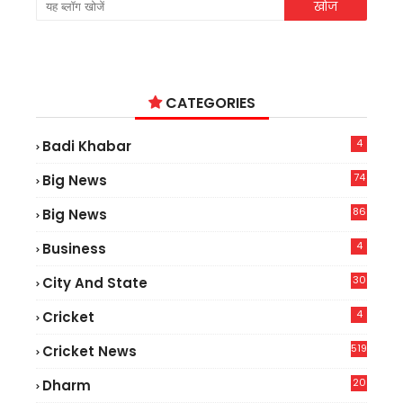
CATEGORIES
4
Badi Khabar
74
Big News
2
86
Big News
4
4
Business
30
City And State
4
Cricket
519
Cricket News
20
Dharm