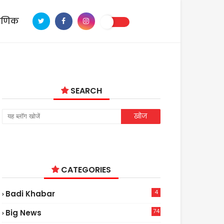
ाणिक
SEARCH
CATEGORIES
4
Badi Khabar
74
Big News
2