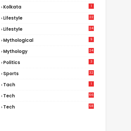
1
Kolkata
22
Lifestyle
9
24
Lifestyle
7
9
Mythological
24
Mythology
3
Politics
32
Sports
1
Tach
66
Tech
9
58
Tech
6