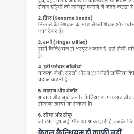
दूध, दही, पनीर और छाछ कैल्शियम के सबसे अच्छे 
सेवन हड्डियों को मजबूत बनाने में मदद करता है
2. तिल (Sesame Seeds)
तिल में कैल्शियम के साथ मैग्नीशियम और फॉस्फोरस
फायदेमंद हैं।
3. रागी (Finger Millet)
रागी कैल्शियम से भरपूर अनाज है। इसे रोटी, द
है।
4. हरी पत्तेदार सब्जियां
पालक, मेथी, सरसों और बथुआ जैसी सब्जियां 
प्रदान करती हैं।
5. बादाम और अंजीर
बादाम और सूखे अंजीर कैल्शियम, फाइबर और एंटीऑक्
रोजाना खाया जा सकता है।
6. सोया और टोफू
जो लोग दूध नहीं पीते या शाकाहारी हैं, उनके ल
केवल कैल्शियम ही काफी नहीं