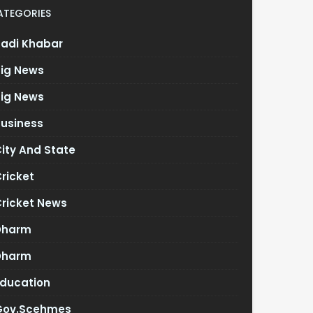
ATEGORIES
Badi Khabar
Big News
Big News
Business
ity And State
ricket
Cricket News
Dharm
Dharm
Education
Gov.scehmes