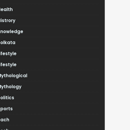
Health
istrory
Knowledge
Kolkata
ifestyle
ifestyle
ythological
Mythology
olitics
Sports
Tach