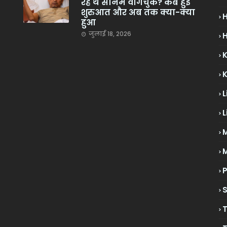
रहे थे सोनम वांगचुक? कब हुई
शुरुआत और अब तक क्या-क्या
हुआ
जुलाई 18, 2026
H
L
L
M
P