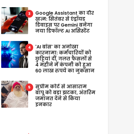
Google Assistant का दौर
खत्म: सितंबर से एंड्रॉयड
डिवाइस पर Gemini बनेगा
नया डिफॉल्ट AI असिस्टेंट
'AI बॉस' का अनोखा
कारनामा: कर्मचारियों को
छुट्टियां दीं, गलत फैसलों से
4 महीने में कंपनी को हुआ
60 लाख रुपये का नुकसान
सुप्रीम कोर्ट से आसाराम
बापू को बड़ा झटका, अंतरिम
जमानत देने से किया
इनकार