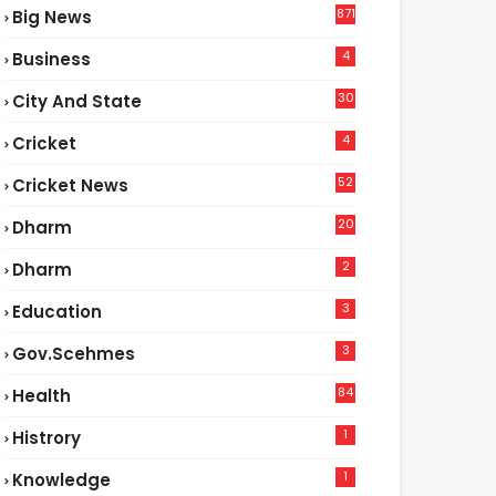
871
Big News
4
Business
30
City And State
4
Cricket
52
Cricket News
2
20
Dharm
2
Dharm
3
Education
3
Gov.scehmes
84
Health
5
1
Histrory
1
Knowledge