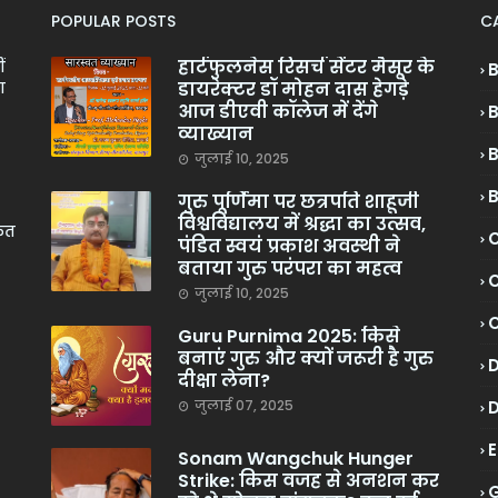
POPULAR POSTS
C
हार्टफुलनेस रिसर्च सेंटर मैसूर के
ं
डायरेक्टर डॉ मोहन दास हेगड़े
ा
आज डीएवी कॉलेज में देंगे
व्याख्यान
जुलाई 10, 2025
गुरु पूर्णिमा पर छत्रपति शाहूजी
विश्वविद्यालय में श्रद्धा का उत्सव,
केत
C
पंडित स्वयं प्रकाश अवस्थी ने
बताया गुरु परंपरा का महत्व
C
जुलाई 10, 2025
Guru Purnima 2025: किसे
बनाएं गुरु और क्यों जरूरी है गुरु
दीक्षा लेना?
जुलाई 07, 2025
Sonam Wangchuk Hunger
Strike: किस वजह से अनशन कर