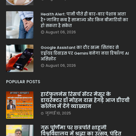
Health Alert: पानी पीते ही बार-बार पेशाब आता
है? जानिए कब है सामान्य और किन बीमारियों का
हो सकता है संकेत
August 06, 2026
Google Assistant का दौर खत्म: सितंबर से
एंड्रॉयड डिवाइस पर Gemini बनेगा नया डिफॉल्ट AI
असिस्टेंट
August 06, 2026
POPULAR POSTS
हार्टफुलनेस रिसर्च सेंटर मैसूर के
डायरेक्टर डॉ मोहन दास हेगड़े आज डीएवी
कॉलेज में देंगे व्याख्यान
जुलाई 10, 2025
गुरु पूर्णिमा पर छत्रपति शाहूजी
विश्वविद्यालय में श्रद्धा का उत्सव, पंडित