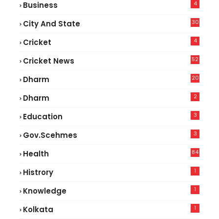
4
Business
30
City And State
4
Cricket
52
Cricket News
2
20
Dharm
2
Dharm
3
Education
3
Gov.scehmes
84
Health
5
1
Histrory
1
Knowledge
1
Kolkata