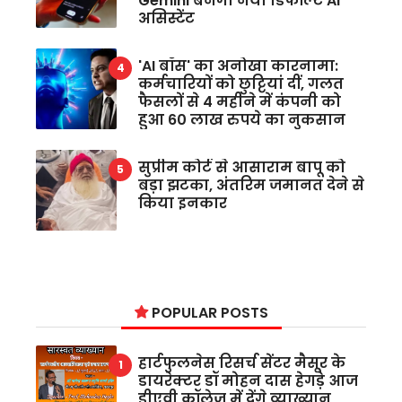
Gemini बनेगा नया डिफॉल्ट AI
असिस्टेंट
'AI बॉस' का अनोखा कारनामा:
कर्मचारियों को छुट्टियां दीं, गलत
फैसलों से 4 महीने में कंपनी को
हुआ 60 लाख रुपये का नुकसान
सुप्रीम कोर्ट से आसाराम बापू को
बड़ा झटका, अंतरिम जमानत देने से
किया इनकार
POPULAR POSTS
हार्टफुलनेस रिसर्च सेंटर मैसूर के
डायरेक्टर डॉ मोहन दास हेगड़े आज
डीएवी कॉलेज में देंगे व्याख्यान