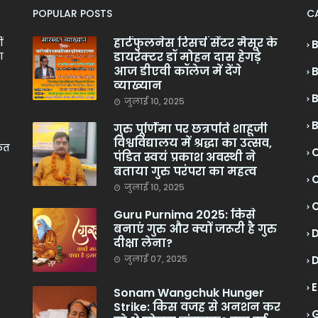
POPULAR POSTS
C
हार्टफुलनेस रिसर्च सेंटर मैसूर के
ं
डायरेक्टर डॉ मोहन दास हेगड़े
ा
आज डीएवी कॉलेज में देंगे
व्याख्यान
जुलाई 10, 2025
गुरु पूर्णिमा पर छत्रपति शाहूजी
विश्वविद्यालय में श्रद्धा का उत्सव,
केत
C
पंडित स्वयं प्रकाश अवस्थी ने
बताया गुरु परंपरा का महत्व
C
जुलाई 10, 2025
Guru Purnima 2025: किसे
बनाएं गुरु और क्यों जरूरी है गुरु
दीक्षा लेना?
जुलाई 07, 2025
Sonam Wangchuk Hunger
Strike: किस वजह से अनशन कर