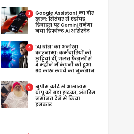
Google Assistant का दौर
खत्म: सितंबर से एंड्रॉयड
डिवाइस पर Gemini बनेगा
नया डिफॉल्ट AI असिस्टेंट
'AI बॉस' का अनोखा
कारनामा: कर्मचारियों को
छुट्टियां दीं, गलत फैसलों से
4 महीने में कंपनी को हुआ
60 लाख रुपये का नुकसान
सुप्रीम कोर्ट से आसाराम
बापू को बड़ा झटका, अंतरिम
जमानत देने से किया
इनकार