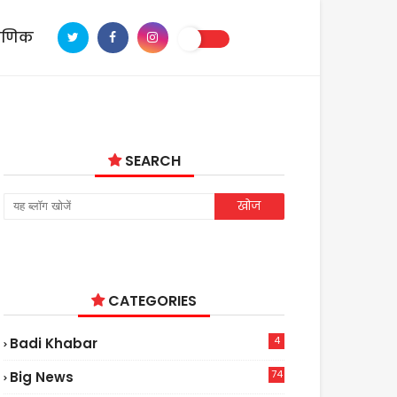
ाणिक
SEARCH
CATEGORIES
4
Badi Khabar
74
Big News
2