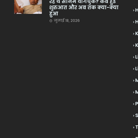
रहे थे सोनम वांगचुक? कब हुई
शुरुआत और अब तक क्या-क्या
हुआ
जुलाई 18, 2026
H
L
L
M
P