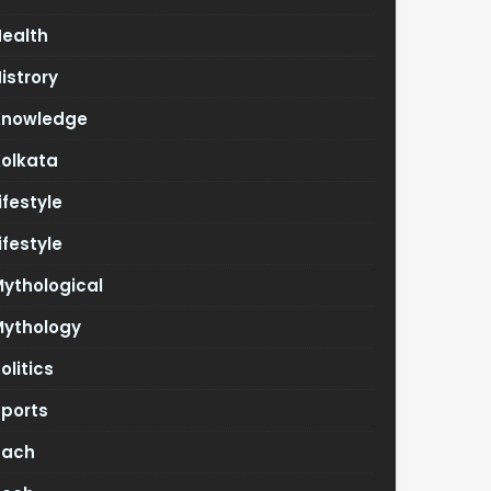
Health
istrory
Knowledge
Kolkata
ifestyle
ifestyle
ythological
Mythology
olitics
Sports
Tach