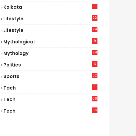
1
Kolkata
22
Lifestyle
9
24
Lifestyle
7
9
Mythological
24
Mythology
3
Politics
32
Sports
1
Tach
66
Tech
9
58
Tech
6