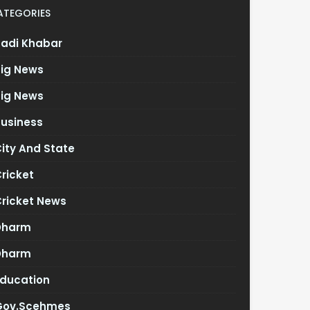
ATEGORIES
Badi Khabar
Big News
Big News
Business
ity And State
ricket
Cricket News
Dharm
Dharm
Education
Gov.scehmes