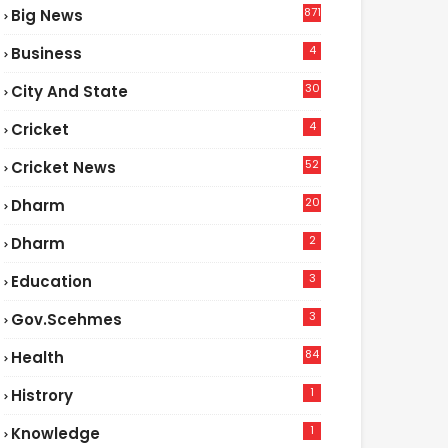
871
Big News
4
Business
30
City And State
4
Cricket
52
Cricket News
2
20
Dharm
2
Dharm
3
Education
3
Gov.scehmes
84
Health
5
1
Histrory
1
Knowledge