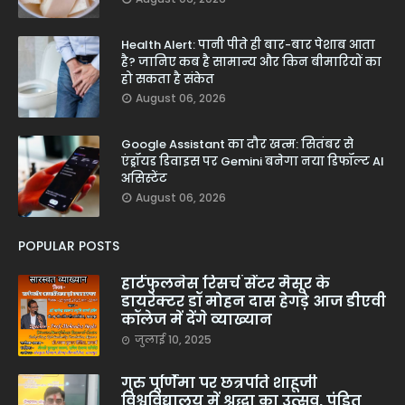
Health Alert: पानी पीते ही बार-बार पेशाब आता
है? जानिए कब है सामान्य और किन बीमारियों का
हो सकता है संकेत
August 06, 2026
Google Assistant का दौर खत्म: सितंबर से
एंड्रॉयड डिवाइस पर Gemini बनेगा नया डिफॉल्ट AI
असिस्टेंट
August 06, 2026
POPULAR POSTS
हार्टफुलनेस रिसर्च सेंटर मैसूर के
डायरेक्टर डॉ मोहन दास हेगड़े आज डीएवी
कॉलेज में देंगे व्याख्यान
जुलाई 10, 2025
गुरु पूर्णिमा पर छत्रपति शाहूजी
विश्वविद्यालय में श्रद्धा का उत्सव, पंडित