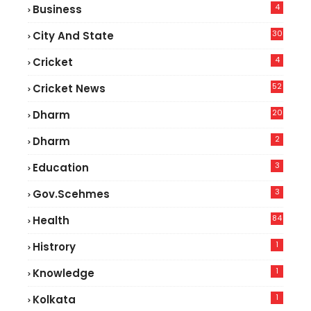
4
Business
30
City And State
4
Cricket
52
Cricket News
2
20
Dharm
2
Dharm
3
Education
3
Gov.scehmes
84
Health
5
1
Histrory
1
Knowledge
1
Kolkata