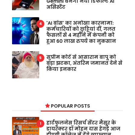
Gemini बनेगा नया डिफॉल्ट AI
असिस्टेंट
'AI बॉस' का अनोखा कारनामा:
कर्मचारियों को छुट्टियां दीं, गलत
फैसलों से 4 महीने में कंपनी को
हुआ 60 लाख रुपये का नुकसान
सुप्रीम कोर्ट से आसाराम बापू को
बड़ा झटका, अंतरिम जमानत देने से
किया इनकार
POPULAR POSTS
हार्टफुलनेस रिसर्च सेंटर मैसूर के
डायरेक्टर डॉ मोहन दास हेगड़े आज
डीएवी कॉलेज में देंगे व्याख्यान