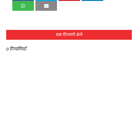
एक टिप्पणी भेजें
0 टिप्पणियाँ