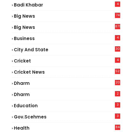
4
Badi Khabar
74
Big News
2
871
Big News
4
Business
30
City And State
4
Cricket
52
Cricket News
2
20
Dharm
2
Dharm
3
Education
3
Gov.scehmes
84
Health
5