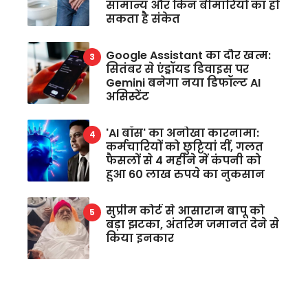
सामान्य और किन बीमारियों का हो
सकता है संकेत
Google Assistant का दौर खत्म:
सितंबर से एंड्रॉयड डिवाइस पर
Gemini बनेगा नया डिफॉल्ट AI
असिस्टेंट
'AI बॉस' का अनोखा कारनामा:
कर्मचारियों को छुट्टियां दीं, गलत
फैसलों से 4 महीने में कंपनी को
हुआ 60 लाख रुपये का नुकसान
सुप्रीम कोर्ट से आसाराम बापू को
बड़ा झटका, अंतरिम जमानत देने से
किया इनकार