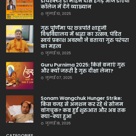
डायरेक्टर डॉ मोहन दास हेगड़े आज डीएवी
कॉलेज में देंगे व्याख्यान
जुलाई 10, 2025
गुरु पूर्णिमा पर छत्रपति शाहूजी
विश्वविद्यालय में श्रद्धा का उत्सव, पंडित
स्वयं प्रकाश अवस्थी ने बताया गुरु परंपरा
का महत्व
जुलाई 10, 2025
Guru Purnima 2025: किसे बनाएं गुरु
और क्यों जरूरी है गुरु दीक्षा लेना?
जुलाई 07, 2025
Sonam Wangchuk Hunger Strike:
किस वजह से अनशन कर रहे थे सोनम
वांगचुक? कब हुई शुरुआत और अब तक
क्या-क्या हुआ
जुलाई 18, 2026
CATEGORIES