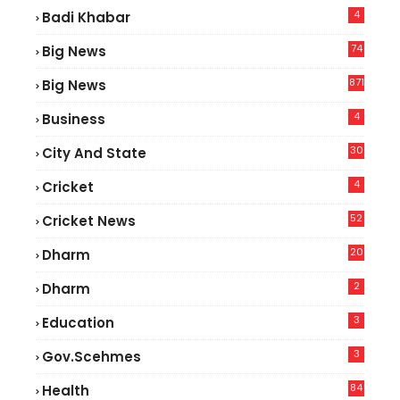
4
Badi Khabar
74
Big News
2
871
Big News
4
Business
30
City And State
4
Cricket
52
Cricket News
2
20
Dharm
2
Dharm
3
Education
3
Gov.scehmes
84
Health