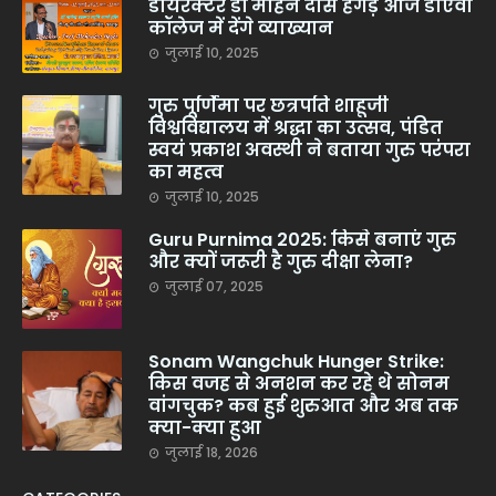
डायरेक्टर डॉ मोहन दास हेगड़े आज डीएवी
कॉलेज में देंगे व्याख्यान
जुलाई 10, 2025
गुरु पूर्णिमा पर छत्रपति शाहूजी
विश्वविद्यालय में श्रद्धा का उत्सव, पंडित
स्वयं प्रकाश अवस्थी ने बताया गुरु परंपरा
का महत्व
जुलाई 10, 2025
Guru Purnima 2025: किसे बनाएं गुरु
और क्यों जरूरी है गुरु दीक्षा लेना?
जुलाई 07, 2025
Sonam Wangchuk Hunger Strike:
किस वजह से अनशन कर रहे थे सोनम
वांगचुक? कब हुई शुरुआत और अब तक
क्या-क्या हुआ
जुलाई 18, 2026