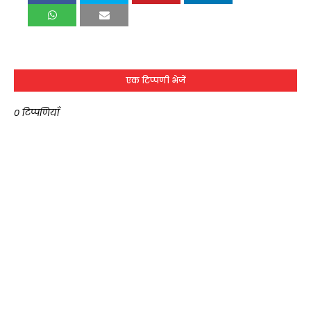
एक टिप्पणी भेजें
0 टिप्पणियाँ