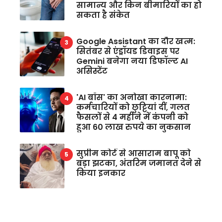
सामान्य और किन बीमारियों का हो
सकता है संकेत
Google Assistant का दौर खत्म:
सितंबर से एंड्रॉयड डिवाइस पर
Gemini बनेगा नया डिफॉल्ट AI
असिस्टेंट
'AI बॉस' का अनोखा कारनामा:
कर्मचारियों को छुट्टियां दीं, गलत
फैसलों से 4 महीने में कंपनी को
हुआ 60 लाख रुपये का नुकसान
सुप्रीम कोर्ट से आसाराम बापू को
बड़ा झटका, अंतरिम जमानत देने से
किया इनकार