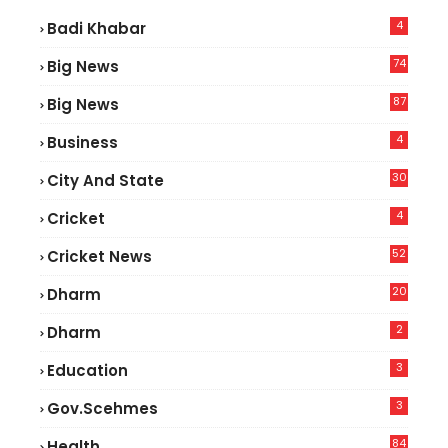
4
Badi Khabar
74
Big News
2
87
Big News
9
4
Business
30
City And State
4
Cricket
52
Cricket News
5
20
Dharm
2
Dharm
3
Education
3
Gov.scehmes
84
Health