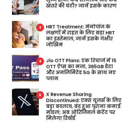
खतरे की घंटी? जानें इसके कारण
HRT Treatment: मेनोपॉज के
लक्षणों में राहत के लिए बढ़ा HRT
का इस्तेमाल, जानें इसके गंभीर
जोखिम
Jio OTT Plans: एक रिचार्ज में 15
OTT ऐप्स का मजा, 365GB डेटा
और अनलिमिटेड 5G के साथ नए
प्लान
X Revenue Sharing
Discontinued: एक्स यूजर्स के लिए
बड़ा बदलाव, बंद हुआ पुराना कमाई
मॉडल; अब ओरिजिनल कंटेंट पर
मिलेगा रिवॉर्ड