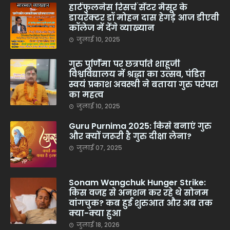
हार्टफुलनेस रिसर्च सेंटर मैसूर के
डायरेक्टर डॉ मोहन दास हेगड़े आज डीएवी
कॉलेज में देंगे व्याख्यान
जुलाई 10, 2025
गुरु पूर्णिमा पर छत्रपति शाहूजी
विश्वविद्यालय में श्रद्धा का उत्सव, पंडित
स्वयं प्रकाश अवस्थी ने बताया गुरु परंपरा
का महत्व
जुलाई 10, 2025
Guru Purnima 2025: किसे बनाएं गुरु
और क्यों जरूरी है गुरु दीक्षा लेना?
जुलाई 07, 2025
Sonam Wangchuk Hunger Strike:
किस वजह से अनशन कर रहे थे सोनम
वांगचुक? कब हुई शुरुआत और अब तक
क्या-क्या हुआ
जुलाई 18, 2026