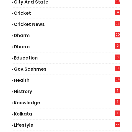
30
City And State
4
Cricket
52
Cricket News
2
20
Dharm
2
Dharm
3
Education
3
Gov.scehmes
84
Health
5
1
Histrory
1
Knowledge
1
Kolkata
22
Lifestyle
9