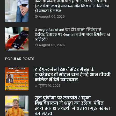
Health Alert: पानी पीते ही बार-बार पेशाब आता
है? जानिए कब है सामान्य और किन बीमारियों का
हो सकता है संकेत
August 06, 2026
Google Assistant का दौर खत्म: सितंबर से
एंड्रॉयड डिवाइस पर Gemini बनेगा नया डिफॉल्ट AI
असिस्टेंट
August 06, 2026
POPULAR POSTS
हार्टफुलनेस रिसर्च सेंटर मैसूर के
डायरेक्टर डॉ मोहन दास हेगड़े आज डीएवी
कॉलेज में देंगे व्याख्यान
जुलाई 10, 2025
गुरु पूर्णिमा पर छत्रपति शाहूजी
विश्वविद्यालय में श्रद्धा का उत्सव, पंडित
स्वयं प्रकाश अवस्थी ने बताया गुरु परंपरा
का महत्व