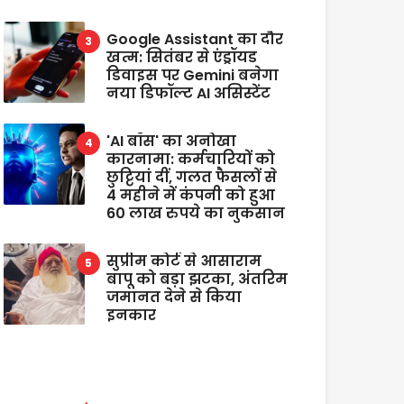
Google Assistant का दौर
खत्म: सितंबर से एंड्रॉयड
डिवाइस पर Gemini बनेगा
नया डिफॉल्ट AI असिस्टेंट
'AI बॉस' का अनोखा
कारनामा: कर्मचारियों को
छुट्टियां दीं, गलत फैसलों से
4 महीने में कंपनी को हुआ
60 लाख रुपये का नुकसान
सुप्रीम कोर्ट से आसाराम
बापू को बड़ा झटका, अंतरिम
जमानत देने से किया
इनकार