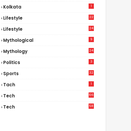
1
Kolkata
22
Lifestyle
9
24
Lifestyle
7
9
Mythological
24
Mythology
3
Politics
32
Sports
1
Tach
66
Tech
9
58
Tech
6