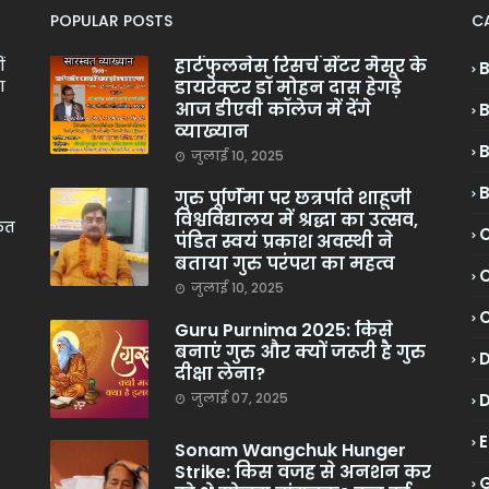
POPULAR POSTS
C
हार्टफुलनेस रिसर्च सेंटर मैसूर के
ं
डायरेक्टर डॉ मोहन दास हेगड़े
ा
आज डीएवी कॉलेज में देंगे
व्याख्यान
जुलाई 10, 2025
गुरु पूर्णिमा पर छत्रपति शाहूजी
विश्वविद्यालय में श्रद्धा का उत्सव,
केत
C
पंडित स्वयं प्रकाश अवस्थी ने
बताया गुरु परंपरा का महत्व
C
जुलाई 10, 2025
Guru Purnima 2025: किसे
बनाएं गुरु और क्यों जरूरी है गुरु
दीक्षा लेना?
जुलाई 07, 2025
Sonam Wangchuk Hunger
Strike: किस वजह से अनशन कर