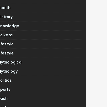
Health
istrory
Knowledge
Kolkata
ifestyle
ifestyle
ythological
Mythology
olitics
Sports
Tach