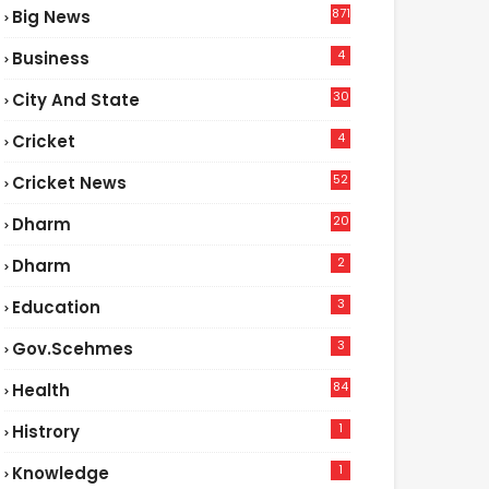
871
Big News
4
Business
30
City And State
4
Cricket
52
Cricket News
2
20
Dharm
2
Dharm
3
Education
3
Gov.scehmes
84
Health
5
1
Histrory
1
Knowledge