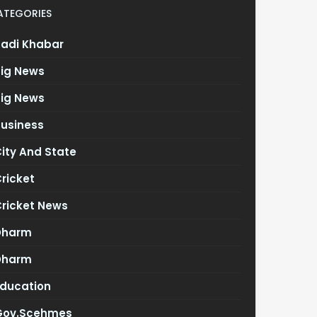
ATEGORIES
Badi Khabar
Big News
Big News
Business
ity And State
ricket
Cricket News
Dharm
Dharm
Education
Gov.scehmes