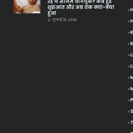
रहे थे सोनम वांगचुक? कब हुई
शुरुआत और अब तक क्या-क्या
हुआ
जुलाई 18, 2026
H
L
L
M
P