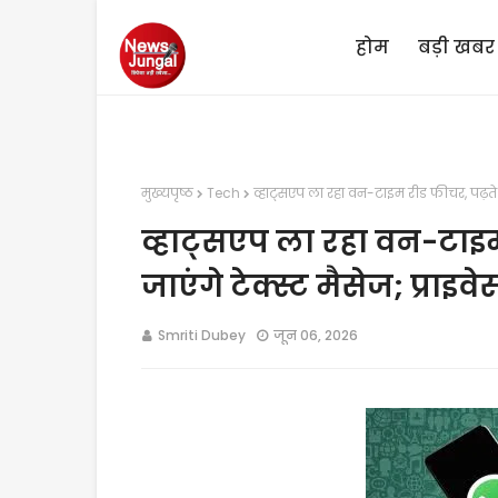
होम
बड़ी खबर
मुख्यपृष्ठ
Tech
व्हाट्सएप ला रहा वन-टाइम रीड फीचर, पढ़ते ह
व्हाट्सएप ला रहा वन-टाइम
जाएंगे टेक्स्ट मैसेज; प्रा
Smriti Dubey
जून 06, 2026