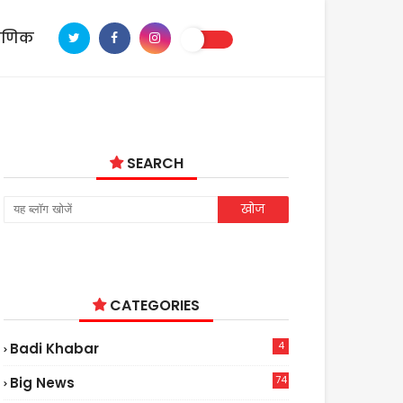
ाणिक
SEARCH
CATEGORIES
4
Badi Khabar
74
Big News
2