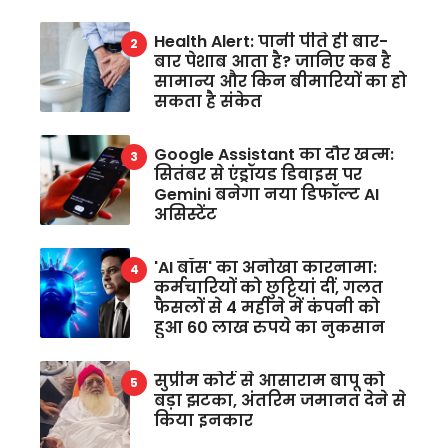
Health Alert: पानी पीते ही बार-
बार पेशाब आता है? जानिए कब है
सामान्य और किन बीमारियों का हो
सकता है संकेत
Google Assistant का दौर खत्म:
सितंबर से एंड्रॉयड डिवाइस पर
Gemini बनेगा नया डिफॉल्ट AI
असिस्टेंट
'AI बॉस' का अनोखा कारनामा:
कर्मचारियों को छुट्टियां दीं, गलत
फैसलों से 4 महीने में कंपनी को
हुआ 60 लाख रुपये का नुकसान
सुप्रीम कोर्ट से आसाराम बापू को
बड़ा झटका, अंतरिम जमानत देने से
किया इनकार