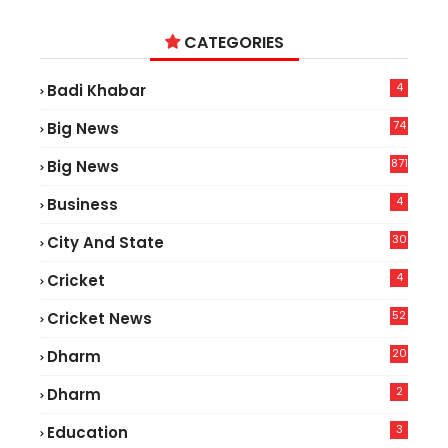
CATEGORIES
4
Badi Khabar
74
Big News
2
871
Big News
4
Business
30
City And State
4
Cricket
52
Cricket News
2
20
Dharm
2
Dharm
3
Education