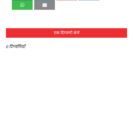
एक टिप्पणी भेजें
0 टिप्पणियाँ