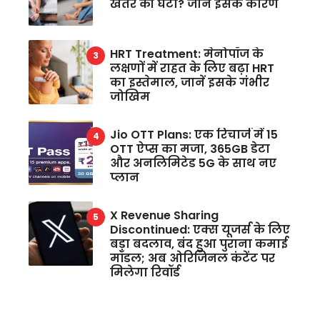
खतरे की घंटी? जानें इसके कारण
HRT Treatment: मेनोपॉज के
लक्षणों में राहत के लिए बढ़ा HRT
का इस्तेमाल, जानें इसके गंभीर
जोखिम
Jio OTT Plans: एक रिचार्ज में 15
OTT ऐप्स का मजा, 365GB डेटा
और अनलिमिटेड 5G के साथ नए
प्लान
X Revenue Sharing
Discontinued: एक्स यूजर्स के लिए
बड़ा बदलाव, बंद हुआ पुराना कमाई
मॉडल; अब ओरिजिनल कंटेंट पर
मिलेगा रिवॉर्ड