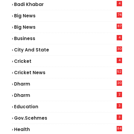
4
Badi Khabar
74
Big News
2
87
Big News
9
4
Business
30
City And State
4
Cricket
52
Cricket News
5
20
Dharm
2
Dharm
3
Education
3
Gov.scehmes
84
Health
8