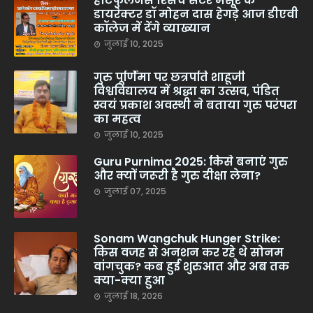
हार्टफुलनेस रिसर्च सेंटर मैसूर के
डायरेक्टर डॉ मोहन दास हेगड़े आज डीएवी
कॉलेज में देंगे व्याख्यान
जुलाई 10, 2025
गुरु पूर्णिमा पर छत्रपति शाहूजी
विश्वविद्यालय में श्रद्धा का उत्सव, पंडित
स्वयं प्रकाश अवस्थी ने बताया गुरु परंपरा
का महत्व
जुलाई 10, 2025
Guru Purnima 2025: किसे बनाएं गुरु
और क्यों जरूरी है गुरु दीक्षा लेना?
जुलाई 07, 2025
Sonam Wangchuk Hunger Strike:
किस वजह से अनशन कर रहे थे सोनम
वांगचुक? कब हुई शुरुआत और अब तक
क्या-क्या हुआ
जुलाई 18, 2026