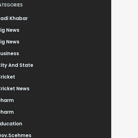
ATEGORIES
Badi Khabar
Big News
Big News
Business
ity And State
ricket
Cricket News
Dharm
Dharm
Education
Gov.scehmes