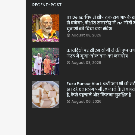
RECENT-POST
IIT Delhi: ‘चिप से शीप तक सब आपके ह
से बनेगा’, दीक्षांत समारोह में PM मोदी न
युवाओं को दिया बड़ा संदेश
August 08, 2026
कांवड़ियों पर सीएम योगी ने की पुष्प वर्ष
मेरठ में गूंजा ‘बोल बम’ का जयघोष
August 08, 2026
Fake Paneer Alert: कहीं आप भी तो नही
खा रहे एनालॉग पनीर? जानें कैसे बनत
है, कैसे पहचानें और कितना सुरक्षित है
August 06, 2026