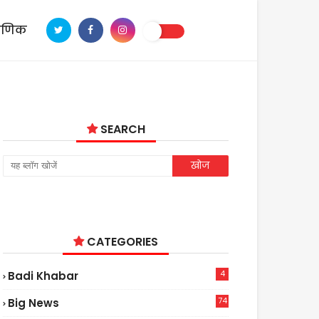
ाणिक
SEARCH
CATEGORIES
4
Badi Khabar
74
Big News
2