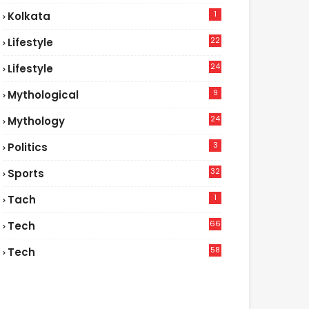
1
Kolkata
22
Lifestyle
9
24
Lifestyle
7
9
Mythological
24
Mythology
3
Politics
32
Sports
1
Tach
66
Tech
9
58
Tech
6