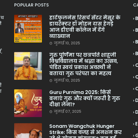
POPULAR POSTS
C
हार्टफुलनेस रिसर्च सेंटर मैसूर के
ाथ
डायरेक्टर डॉ मोहन दास हेगड़े
े
आज डीएवी कॉलेज में देंगे
व्याख्यान
जुलाई 10, 2025
ा,
गुरु पूर्णिमा पर छत्रपति शाहूजी
विश्वविद्यालय में श्रद्धा का उत्सव,
C
पंडित स्वयं प्रकाश अवस्थी ने
बताया गुरु परंपरा का महत्व
C
जुलाई 10, 2025
ं
ा
Guru Purnima 2025: किसे
बनाएं गुरु और क्यों जरूरी है गुरु
दीक्षा लेना?
जुलाई 07, 2025
Sonam Wangchuk Hunger
Strike: किस वजह से अनशन कर