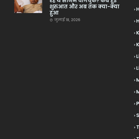
रहे थे सोनम वांगचुक? कब हुई
शुरुआत और अब तक क्या-क्या
हुआ
जुलाई 18, 2026
H
L
L
M
P