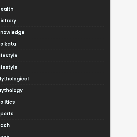
Health
istrory
Knowledge
Kolkata
ifestyle
ifestyle
ythological
Mythology
olitics
Sports
Tach
Tech