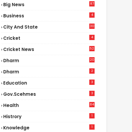
87
Big News
3
4
Business
30
City And State
4
Cricket
52
Cricket News
2
20
Dharm
2
Dharm
3
Education
3
Gov.scehmes
84
Health
5
1
Histrory
1
Knowledge