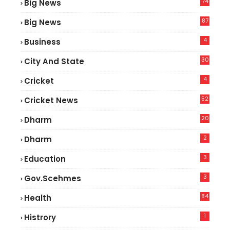
74
Big News
2
87
Big News
9
4
Business
30
City And State
4
Cricket
52
Cricket News
5
20
Dharm
2
Dharm
3
Education
3
Gov.scehmes
84
Health
8
1
Histrory