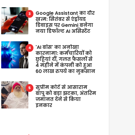
Google Assistant का दौर
खत्म: सितंबर से एंड्रॉयड
डिवाइस पर Gemini बनेगा
नया डिफॉल्ट AI असिस्टेंट
'AI बॉस' का अनोखा
कारनामा: कर्मचारियों को
छुट्टियां दीं, गलत फैसलों से
4 महीने में कंपनी को हुआ
60 लाख रुपये का नुकसान
सुप्रीम कोर्ट से आसाराम
बापू को बड़ा झटका, अंतरिम
जमानत देने से किया
इनकार