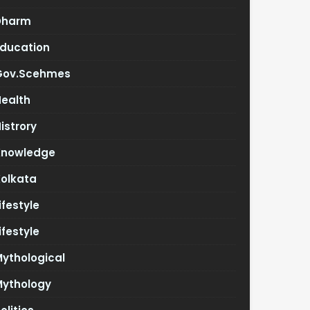
Dharm
Education
Gov.scehmes
Health
istrory
Knowledge
Kolkata
ifestyle
ifestyle
ythological
Mythology