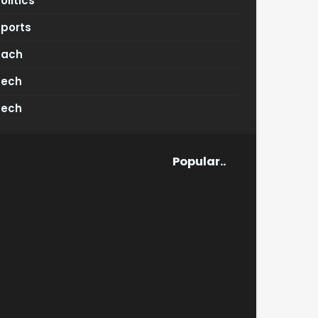
olitics
Sports
Tach
Tech
Tech
Popular..