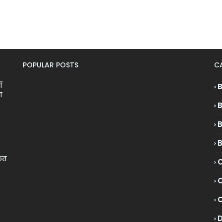
POPULAR POSTS
C
ं
ा
केत
C
C