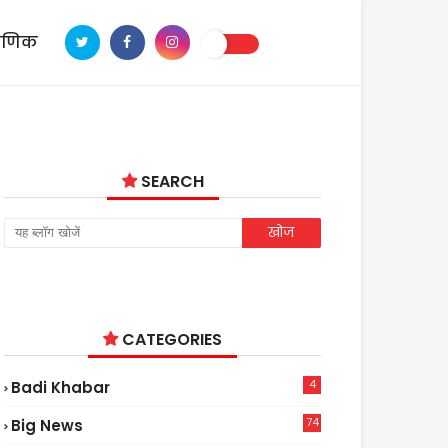
ाणिक
SEARCH
CATEGORIES
4
Badi Khabar
74
Big News
2