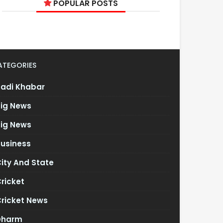
POPULAR POSTS
ATEGORIES
Badi Khabar
Big News
Big News
Business
ity And State
ricket
Cricket News
Dharm