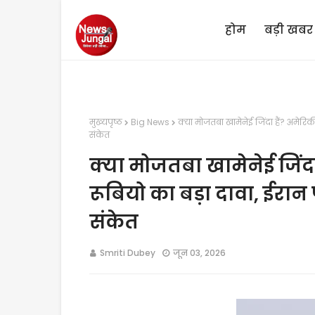
होम
बड़ी खबर
मुख्यपृष्ठ
Big News
क्या मोजतबा खामेनेई जिंदा हैं? अमेरिकी 
संकेत
क्या मोजतबा खामेनेई जिंदा ह
रूबियो का बड़ा दावा, ईरान 
संकेत
Smriti Dubey
जून 03, 2026