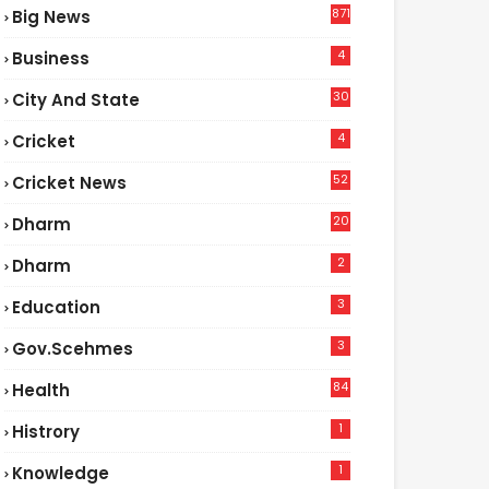
871
Big News
4
Business
30
City And State
4
Cricket
52
Cricket News
2
20
Dharm
2
Dharm
3
Education
3
Gov.scehmes
84
Health
5
1
Histrory
1
Knowledge