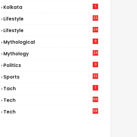
1
Kolkata
22
Lifestyle
9
24
Lifestyle
7
9
Mythological
24
Mythology
3
Politics
32
Sports
1
Tach
66
Tech
9
58
Tech
6