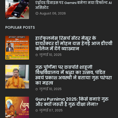
एंड्रॉयड डिवाइस पर Gemini बनेगा नया डिफॉल्ट AI
असिस्टेंट
August 06, 2026
POPULAR POSTS
हार्टफुलनेस रिसर्च सेंटर मैसूर के
डायरेक्टर डॉ मोहन दास हेगड़े आज डीएवी
कॉलेज में देंगे व्याख्यान
जुलाई 10, 2025
गुरु पूर्णिमा पर छत्रपति शाहूजी
विश्वविद्यालय में श्रद्धा का उत्सव, पंडित
स्वयं प्रकाश अवस्थी ने बताया गुरु परंपरा
का महत्व
जुलाई 10, 2025
Guru Purnima 2025: किसे बनाएं गुरु
और क्यों जरूरी है गुरु दीक्षा लेना?
जुलाई 07, 2025