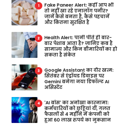
Fake Paneer Alert: कहीं आप भी
तो नहीं खा रहे एनालॉग पनीर?
जानें कैसे बनता है, कैसे पहचानें
और कितना सुरक्षित है
Health Alert: पानी पीते ही बार-
बार पेशाब आता है? जानिए कब है
सामान्य और किन बीमारियों का हो
सकता है संकेत
Google Assistant का दौर खत्म:
सितंबर से एंड्रॉयड डिवाइस पर
Gemini बनेगा नया डिफॉल्ट AI
असिस्टेंट
'AI बॉस' का अनोखा कारनामा:
कर्मचारियों को छुट्टियां दीं, गलत
फैसलों से 4 महीने में कंपनी को
हुआ 60 लाख रुपये का नुकसान