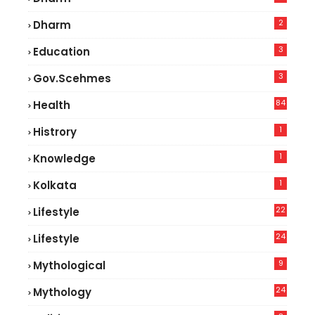
2
Dharm
3
Education
3
Gov.scehmes
84
Health
5
1
Histrory
1
Knowledge
1
Kolkata
22
Lifestyle
9
24
Lifestyle
7
9
Mythological
24
Mythology