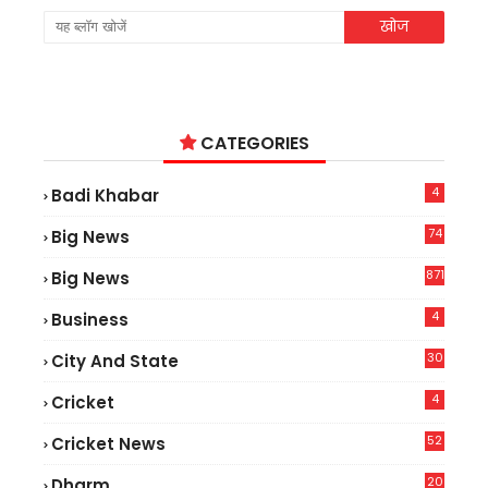
CATEGORIES
4
Badi Khabar
74
Big News
2
871
Big News
4
Business
30
City And State
4
Cricket
52
Cricket News
2
20
Dharm