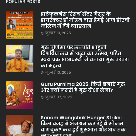
POPULAR POSTS
हार्टफुलनेस रिसर्च सेंटर मैसूर के
डायरेक्टर डॉ मोहन दास हेगड़े आज डीएवी
कॉलेज में देंगे व्याख्यान
जुलाई 10, 2025
गुरु पूर्णिमा पर छत्रपति शाहूजी
विश्वविद्यालय में श्रद्धा का उत्सव, पंडित
स्वयं प्रकाश अवस्थी ने बताया गुरु परंपरा
का महत्व
जुलाई 10, 2025
Guru Purnima 2025: किसे बनाएं गुरु
और क्यों जरूरी है गुरु दीक्षा लेना?
जुलाई 07, 2025
Sonam Wangchuk Hunger Strike:
किस वजह से अनशन कर रहे थे सोनम
वांगचुक? कब हुई शुरुआत और अब तक
क्या-क्या हुआ