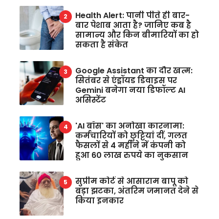
Health Alert: पानी पीते ही बार-
बार पेशाब आता है? जानिए कब है
सामान्य और किन बीमारियों का हो
सकता है संकेत
Google Assistant का दौर खत्म:
सितंबर से एंड्रॉयड डिवाइस पर
Gemini बनेगा नया डिफॉल्ट AI
असिस्टेंट
'AI बॉस' का अनोखा कारनामा:
कर्मचारियों को छुट्टियां दीं, गलत
फैसलों से 4 महीने में कंपनी को
हुआ 60 लाख रुपये का नुकसान
सुप्रीम कोर्ट से आसाराम बापू को
बड़ा झटका, अंतरिम जमानत देने से
किया इनकार