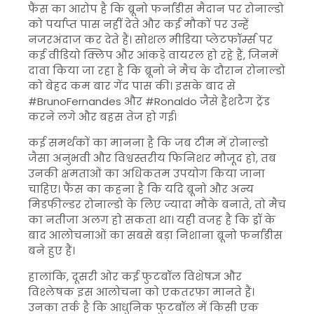
फैंस का आरोप है कि ब्रूनो फर्नांडीस मैदान पर रोनाल्डो
को पर्याप्त पास नहीं देते और कई मौकों पर उन्हें
नजरअंदाज कर देते हैं। सोशल मीडिया प्लेटफॉर्म्स पर
कई वीडियो क्लिप और आंकड़े वायरल हो रहे हैं, जिनमें
दावा किया जा रहा है कि ब्रूनो ने मैच के दौरान रोनाल्डो
को बेहद कम बार गेंद पास की। इसके बाद से
#BrunoFernandes और #Ronaldo जैसे हैशटैग ट्रेंड
करने लगे और बहस तेज हो गई।
कई समर्थकों का मानना है कि जब टीम में रोनाल्डो
जैसा अनुभवी और विश्वस्तरीय फिनिशर मौजूद हो, तब
उनकी क्षमताओं का अधिकतम उपयोग किया जाना
चाहिए। फैंस का कहना है कि यदि ब्रूनो और अन्य
मिडफील्डर रोनाल्डो के लिए ज्यादा मौके बनाते, तो मैच
का नतीजा अलग हो सकता था। यही वजह है कि ड्रॉ के
बाद आलोचनाओं का सबसे बड़ा निशाना ब्रूनो फर्नांडीस
बने हुए हैं।
हालांकि, दूसरी ओर कई फुटबॉल विशेषज्ञ और
विश्लेषक इस आलोचना को एकतरफा मानते हैं।
उनका तर्क है कि आधुनिक फुटबॉल में किसी एक