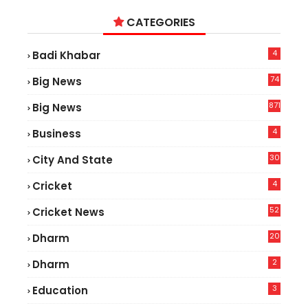
CATEGORIES
4
Badi Khabar
74
Big News
2
871
Big News
4
Business
30
City And State
4
Cricket
52
Cricket News
2
20
Dharm
2
Dharm
3
Education