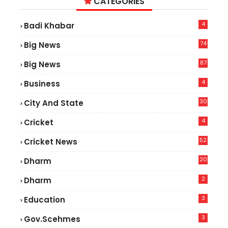
CATEGORIES
4
Badi Khabar
74
Big News
2
87
Big News
9
4
Business
30
City And State
4
Cricket
52
Cricket News
5
20
Dharm
2
Dharm
3
Education
3
Gov.scehmes