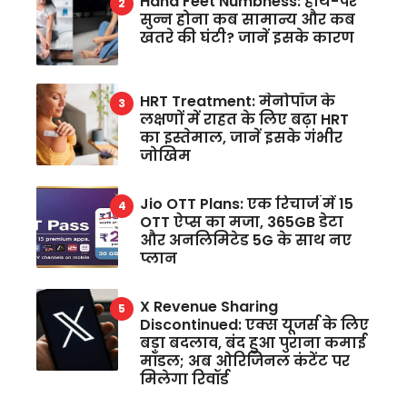
Hand Feet Numbness: हाथ-पैर
सुन्न होना कब सामान्य और कब
खतरे की घंटी? जानें इसके कारण
HRT Treatment: मेनोपॉज के
लक्षणों में राहत के लिए बढ़ा HRT
का इस्तेमाल, जानें इसके गंभीर
जोखिम
Jio OTT Plans: एक रिचार्ज में 15
OTT ऐप्स का मजा, 365GB डेटा
और अनलिमिटेड 5G के साथ नए
प्लान
X Revenue Sharing
Discontinued: एक्स यूजर्स के लिए
बड़ा बदलाव, बंद हुआ पुराना कमाई
मॉडल; अब ओरिजिनल कंटेंट पर
मिलेगा रिवॉर्ड