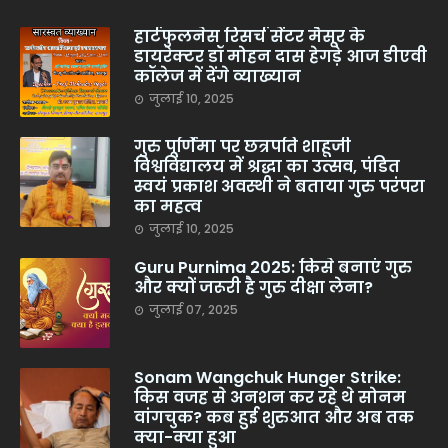
हार्टफुलनेस रिसर्च सेंटर मैसूर के
डायरेक्टर डॉ मोहन दास हेगड़े आज डीएवी
कॉलेज में देंगे व्याख्यान
जुलाई 10, 2025
गुरु पूर्णिमा पर छत्रपति शाहूजी
विश्वविद्यालय में श्रद्धा का उत्सव, पंडित
स्वयं प्रकाश अवस्थी ने बताया गुरु परंपरा
का महत्व
जुलाई 10, 2025
Guru Purnima 2025: किसे बनाएं गुरु
और क्यों जरूरी है गुरु दीक्षा लेना?
जुलाई 07, 2025
Sonam Wangchuk Hunger Strike:
किस वजह से अनशन कर रहे थे सोनम
वांगचुक? कब हुई शुरुआत और अब तक
क्या-क्या हुआ