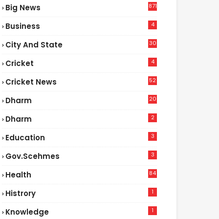
871
Big News
4
Business
30
City And State
4
Cricket
52
Cricket News
2
20
Dharm
2
Dharm
3
Education
3
Gov.scehmes
84
Health
5
1
Histrory
1
Knowledge