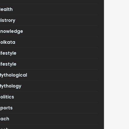
Health
istrory
Knowledge
Kolkata
ifestyle
ifestyle
ythological
Mythology
olitics
Sports
Tach