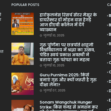
POPULAR POSTS
C
हार्टफुलनेस रिसर्च सेंटर मैसूर के
ं
डायरेक्टर डॉ मोहन दास हेगड़े
ा
आज डीएवी कॉलेज में देंगे
व्याख्यान
जुलाई 10, 2025
गुरु पूर्णिमा पर छत्रपति शाहूजी
विश्वविद्यालय में श्रद्धा का उत्सव,
केत
C
पंडित स्वयं प्रकाश अवस्थी ने
बताया गुरु परंपरा का महत्व
C
जुलाई 10, 2025
Guru Purnima 2025: किसे
बनाएं गुरु और क्यों जरूरी है गुरु
दीक्षा लेना?
जुलाई 07, 2025
Sonam Wangchuk Hunger
Strike: किस वजह से अनशन कर