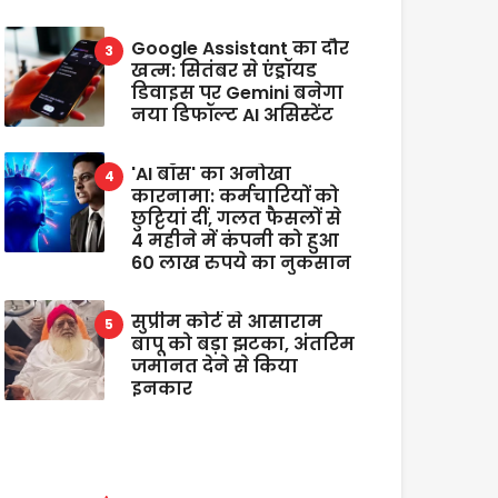
Google Assistant का दौर
खत्म: सितंबर से एंड्रॉयड
डिवाइस पर Gemini बनेगा
नया डिफॉल्ट AI असिस्टेंट
'AI बॉस' का अनोखा
कारनामा: कर्मचारियों को
छुट्टियां दीं, गलत फैसलों से
4 महीने में कंपनी को हुआ
60 लाख रुपये का नुकसान
सुप्रीम कोर्ट से आसाराम
बापू को बड़ा झटका, अंतरिम
जमानत देने से किया
इनकार