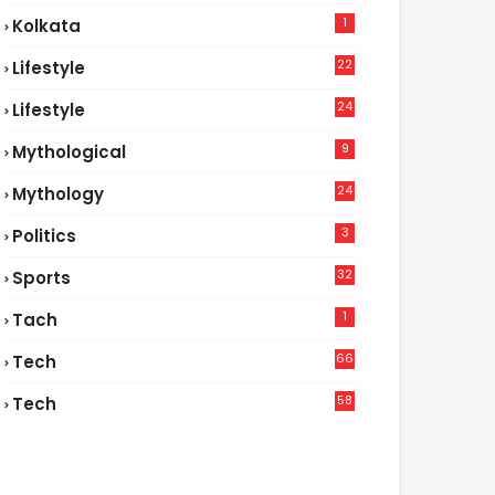
1
Kolkata
22
Lifestyle
9
24
Lifestyle
7
9
Mythological
24
Mythology
3
Politics
32
Sports
1
Tach
66
Tech
9
58
Tech
6