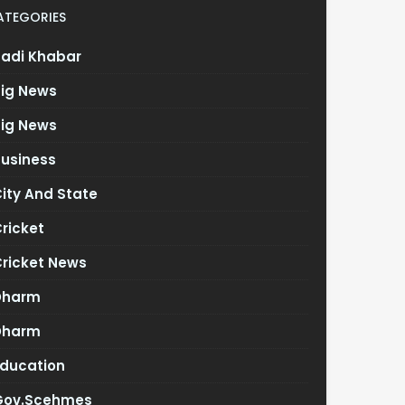
ATEGORIES
Badi Khabar
Big News
Big News
Business
ity And State
ricket
Cricket News
Dharm
Dharm
Education
Gov.scehmes