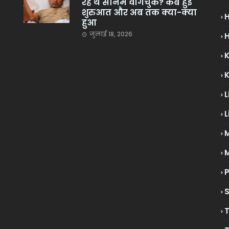
रहे थे सोनम वांगचुक? कब हुई
शुरुआत और अब तक क्या-क्या
हुआ
जुलाई 18, 2026
H
L
L
M
P