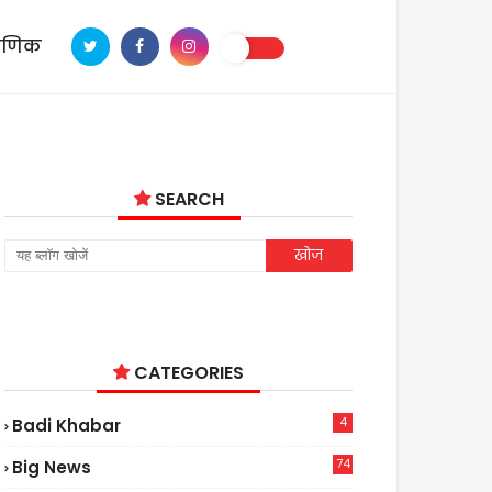
ाणिक
SEARCH
CATEGORIES
4
Badi Khabar
74
Big News
2