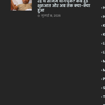
रहे थे सोनम वांगचुक? कब हुई
शुरुआत और अब तक क्या-क्या
हुआ
जुलाई 18, 2026
H
L
L
M
P