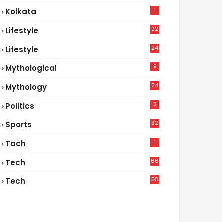
1
Kolkata
22
Lifestyle
9
24
Lifestyle
7
9
Mythological
24
Mythology
3
Politics
32
Sports
1
Tach
66
Tech
9
58
Tech
6