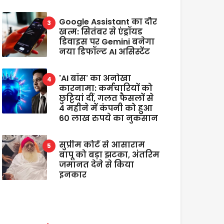
Google Assistant का दौर
खत्म: सितंबर से एंड्रॉयड
डिवाइस पर Gemini बनेगा
नया डिफॉल्ट AI असिस्टेंट
'AI बॉस' का अनोखा
कारनामा: कर्मचारियों को
छुट्टियां दीं, गलत फैसलों से
4 महीने में कंपनी को हुआ
60 लाख रुपये का नुकसान
सुप्रीम कोर्ट से आसाराम
बापू को बड़ा झटका, अंतरिम
जमानत देने से किया
इनकार