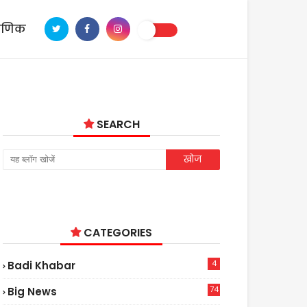
ाणिक
SEARCH
CATEGORIES
4
Badi Khabar
74
Big News
2