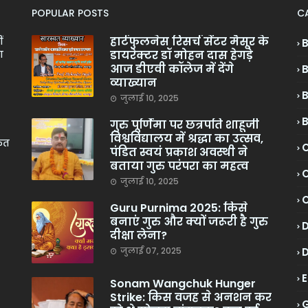
POPULAR POSTS
C
हार्टफुलनेस रिसर्च सेंटर मैसूर के
ं
डायरेक्टर डॉ मोहन दास हेगड़े
ा
आज डीएवी कॉलेज में देंगे
व्याख्यान
जुलाई 10, 2025
गुरु पूर्णिमा पर छत्रपति शाहूजी
विश्वविद्यालय में श्रद्धा का उत्सव,
केत
C
पंडित स्वयं प्रकाश अवस्थी ने
बताया गुरु परंपरा का महत्व
C
जुलाई 10, 2025
Guru Purnima 2025: किसे
बनाएं गुरु और क्यों जरूरी है गुरु
दीक्षा लेना?
जुलाई 07, 2025
Sonam Wangchuk Hunger
Strike: किस वजह से अनशन कर