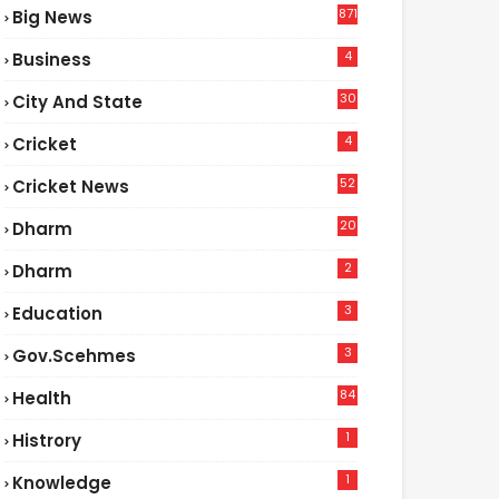
871
Big News
4
Business
30
City And State
4
Cricket
52
Cricket News
2
20
Dharm
2
Dharm
3
Education
3
Gov.scehmes
84
Health
5
1
Histrory
1
Knowledge