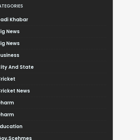
ATEGORIES
Badi Khabar
Big News
Big News
Business
ity And State
ricket
Cricket News
Dharm
Dharm
Education
Gov.scehmes