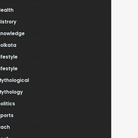
Health
istrory
Knowledge
Kolkata
ifestyle
ifestyle
ythological
Mythology
olitics
Sports
Tach