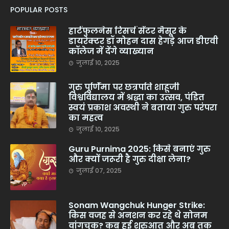
POPULAR POSTS
हार्टफुलनेस रिसर्च सेंटर मैसूर के
डायरेक्टर डॉ मोहन दास हेगड़े आज डीएवी
कॉलेज में देंगे व्याख्यान
जुलाई 10, 2025
गुरु पूर्णिमा पर छत्रपति शाहूजी
विश्वविद्यालय में श्रद्धा का उत्सव, पंडित
स्वयं प्रकाश अवस्थी ने बताया गुरु परंपरा
का महत्व
जुलाई 10, 2025
Guru Purnima 2025: किसे बनाएं गुरु
और क्यों जरूरी है गुरु दीक्षा लेना?
जुलाई 07, 2025
Sonam Wangchuk Hunger Strike:
किस वजह से अनशन कर रहे थे सोनम
वांगचुक? कब हुई शुरुआत और अब तक