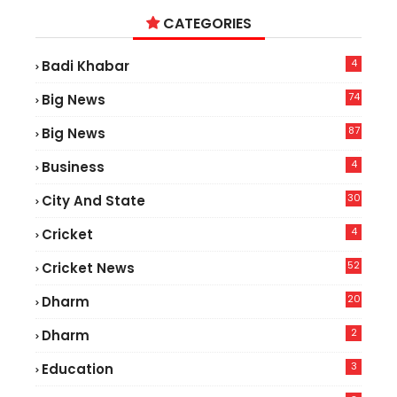
CATEGORIES
4
Badi Khabar
74
Big News
2
87
Big News
9
4
Business
30
City And State
4
Cricket
52
Cricket News
5
20
Dharm
2
Dharm
3
Education