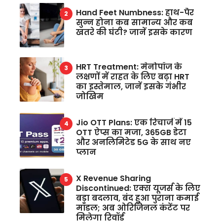
Hand Feet Numbness: हाथ-पैर
सुन्न होना कब सामान्य और कब
खतरे की घंटी? जानें इसके कारण
HRT Treatment: मेनोपॉज के
लक्षणों में राहत के लिए बढ़ा HRT
का इस्तेमाल, जानें इसके गंभीर
जोखिम
Jio OTT Plans: एक रिचार्ज में 15
OTT ऐप्स का मजा, 365GB डेटा
और अनलिमिटेड 5G के साथ नए
प्लान
X Revenue Sharing
Discontinued: एक्स यूजर्स के लिए
बड़ा बदलाव, बंद हुआ पुराना कमाई
मॉडल; अब ओरिजिनल कंटेंट पर
मिलेगा रिवॉर्ड