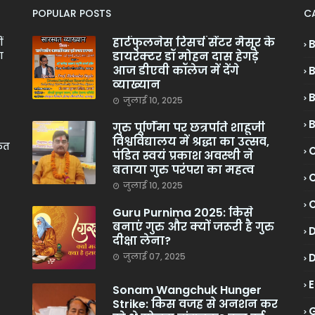
POPULAR POSTS
C
हार्टफुलनेस रिसर्च सेंटर मैसूर के
ं
डायरेक्टर डॉ मोहन दास हेगड़े
ा
आज डीएवी कॉलेज में देंगे
व्याख्यान
जुलाई 10, 2025
गुरु पूर्णिमा पर छत्रपति शाहूजी
विश्वविद्यालय में श्रद्धा का उत्सव,
केत
C
पंडित स्वयं प्रकाश अवस्थी ने
बताया गुरु परंपरा का महत्व
C
जुलाई 10, 2025
Guru Purnima 2025: किसे
बनाएं गुरु और क्यों जरूरी है गुरु
दीक्षा लेना?
जुलाई 07, 2025
Sonam Wangchuk Hunger
Strike: किस वजह से अनशन कर