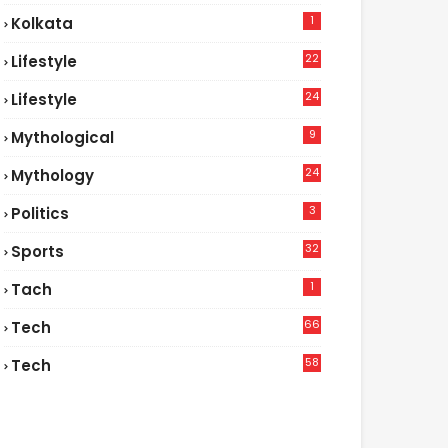
1
Kolkata
22
Lifestyle
9
24
Lifestyle
7
9
Mythological
24
Mythology
3
Politics
32
Sports
1
Tach
66
Tech
9
58
Tech
6