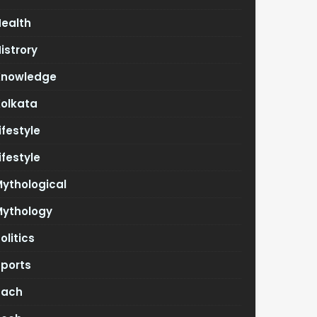
Health
istrory
Knowledge
Kolkata
ifestyle
ifestyle
ythological
Mythology
olitics
Sports
Tach