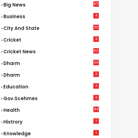
871
Big News
4
Business
30
City And State
4
Cricket
52
Cricket News
2
20
Dharm
2
Dharm
3
Education
3
Gov.scehmes
84
Health
5
1
Histrory
1
Knowledge