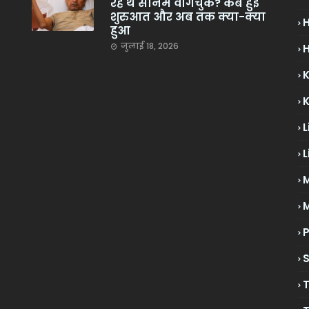
रहे थे सोनम वांगचुक? कब हुई
शुरुआत और अब तक क्या-क्या
हुआ
जुलाई 18, 2026
H
L
L
M
P