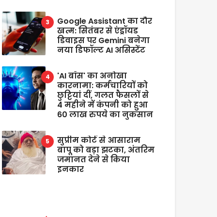
Google Assistant का दौर
खत्म: सितंबर से एंड्रॉयड
डिवाइस पर Gemini बनेगा
नया डिफॉल्ट AI असिस्टेंट
'AI बॉस' का अनोखा
कारनामा: कर्मचारियों को
छुट्टियां दीं, गलत फैसलों से
4 महीने में कंपनी को हुआ
60 लाख रुपये का नुकसान
सुप्रीम कोर्ट से आसाराम
बापू को बड़ा झटका, अंतरिम
जमानत देने से किया
इनकार