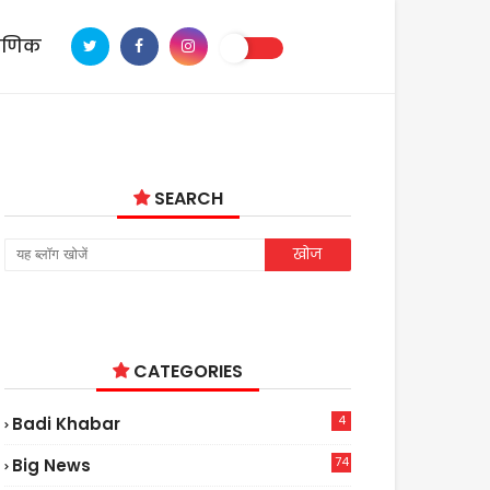
ाणिक
SEARCH
CATEGORIES
4
Badi Khabar
74
Big News
2