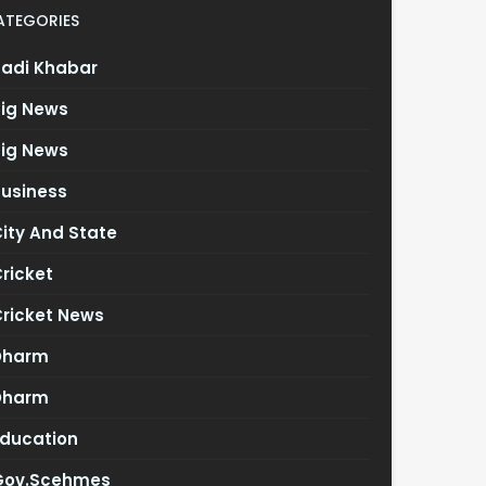
ATEGORIES
Badi Khabar
Big News
Big News
Business
ity And State
ricket
Cricket News
Dharm
Dharm
Education
Gov.scehmes