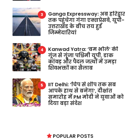
Ganga Expressway: अब हरिद्वार
तक पहुंचेगा गंगा एक्सप्रेसवे, यूपी-
उत्तराखंड के बीच तय हुई
जिम्मेदारियां
Kanwad Yatra: ‘बम भोले’ की
गूंज से गूंजा पश्चिमी यूपी, डाक
कांवड़ और पैदल जत्थों में उमड़ा
शिवभक्तों का सैलाब
IIT Delhi: ‘चिप से शीप तक सब
आपके हाथ से बनेगा’, दीक्षांत
समारोह में PM मोदी ने युवाओं को
दिया बड़ा संदेश
POPULAR POSTS