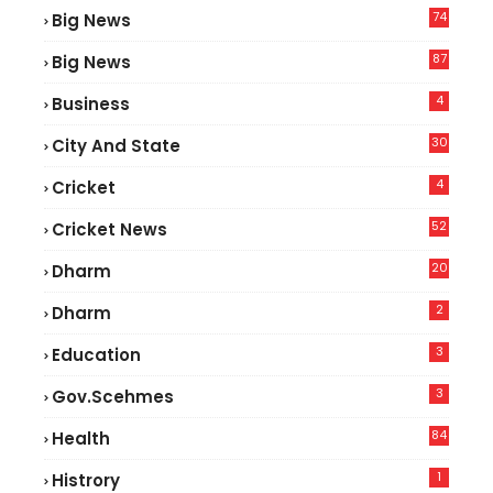
74
Big News
2
87
Big News
7
4
Business
30
City And State
4
Cricket
52
Cricket News
2
20
Dharm
2
Dharm
3
Education
3
Gov.scehmes
84
Health
5
1
Histrory