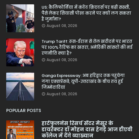
US: कैलिफोर्निया में कंटेंट क्रिएटर्स पर बढ़ी सख्ती,
पैसे लेकर सियासी पोस्ट करने पर क्यों लग सकता
है जुर्माना?
August 08, 2026
Trump Tariff: रूस-ईरान से तेल खरीदने पर भारत
पर 100% टैरिफ का खतरा, अमेरिकी सांसदों की नई
रणनीति क्या है?
August 08, 2026
Ganga Expressway: अब हरिद्वार तक पहुंचेगा
गंगा एक्सप्रेसवे, यूपी-उत्तराखंड के बीच तय हुई
जिम्मेदारियां
August 08, 2026
POPULAR POSTS
हार्टफुलनेस रिसर्च सेंटर मैसूर के
डायरेक्टर डॉ मोहन दास हेगड़े आज डीएवी
कॉलेज में देंगे व्याख्यान