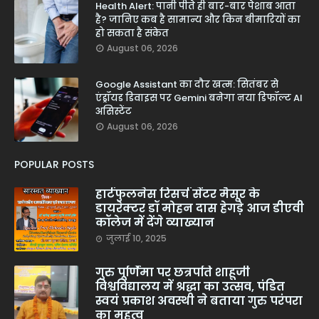
Health Alert: पानी पीते ही बार-बार पेशाब आता
है? जानिए कब है सामान्य और किन बीमारियों का
हो सकता है संकेत
August 06, 2026
Google Assistant का दौर खत्म: सितंबर से
एंड्रॉयड डिवाइस पर Gemini बनेगा नया डिफॉल्ट AI
असिस्टेंट
August 06, 2026
POPULAR POSTS
हार्टफुलनेस रिसर्च सेंटर मैसूर के
डायरेक्टर डॉ मोहन दास हेगड़े आज डीएवी
कॉलेज में देंगे व्याख्यान
जुलाई 10, 2025
गुरु पूर्णिमा पर छत्रपति शाहूजी
विश्वविद्यालय में श्रद्धा का उत्सव, पंडित
स्वयं प्रकाश अवस्थी ने बताया गुरु परंपरा
का महत्व