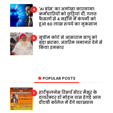
'AI बॉस' का अनोखा कारनामा:
कर्मचारियों को छुट्टियां दीं, गलत
फैसलों से 4 महीने में कंपनी को
हुआ 60 लाख रुपये का नुकसान
सुप्रीम कोर्ट से आसाराम बापू को
बड़ा झटका, अंतरिम जमानत देने से
किया इनकार
POPULAR POSTS
हार्टफुलनेस रिसर्च सेंटर मैसूर के
डायरेक्टर डॉ मोहन दास हेगड़े आज
डीएवी कॉलेज में देंगे व्याख्यान