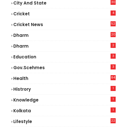
30
City And State
4
Cricket
52
Cricket News
2
20
Dharm
2
Dharm
3
Education
3
Gov.scehmes
84
Health
5
1
Histrory
1
Knowledge
1
Kolkata
22
Lifestyle
9