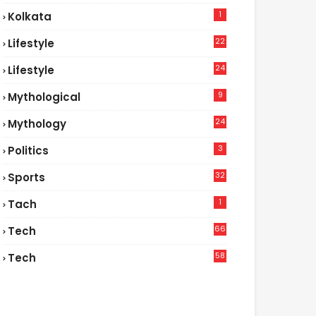
1
Kolkata
22
Lifestyle
9
24
Lifestyle
7
9
Mythological
24
Mythology
3
Politics
32
Sports
1
Tach
66
Tech
9
58
Tech
6