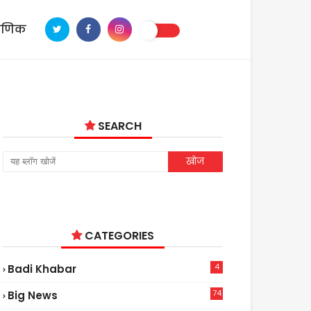
ाणिक
SEARCH
CATEGORIES
4
Badi Khabar
74
Big News
2