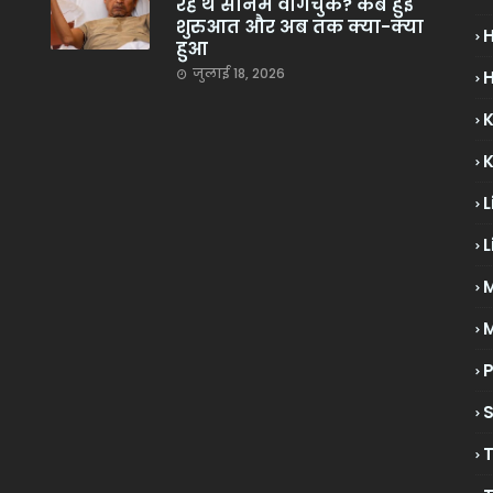
रहे थे सोनम वांगचुक? कब हुई
शुरुआत और अब तक क्या-क्या
हुआ
जुलाई 18, 2026
H
L
L
M
P