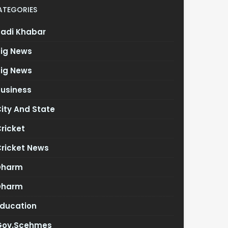
ATEGORIES
Badi Khabar
Big News
Big News
Business
ity And State
ricket
Cricket News
Dharm
Dharm
Education
Gov.scehmes