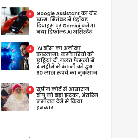
Google Assistant का दौर
खत्म: सितंबर से एंड्रॉयड
डिवाइस पर Gemini बनेगा
नया डिफॉल्ट AI असिस्टेंट
'AI बॉस' का अनोखा
कारनामा: कर्मचारियों को
छुट्टियां दीं, गलत फैसलों से
4 महीने में कंपनी को हुआ
60 लाख रुपये का नुकसान
सुप्रीम कोर्ट से आसाराम
बापू को बड़ा झटका, अंतरिम
जमानत देने से किया
इनकार