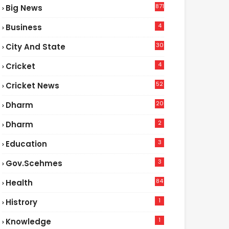
871
Big News
4
Business
30
City And State
4
Cricket
52
Cricket News
2
20
Dharm
2
Dharm
3
Education
3
Gov.scehmes
84
Health
5
1
Histrory
1
Knowledge