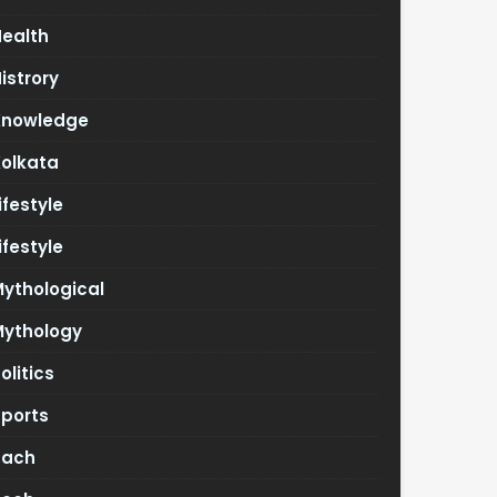
Health
istrory
Knowledge
Kolkata
ifestyle
ifestyle
ythological
Mythology
olitics
Sports
Tach