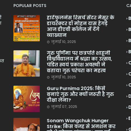
POPULAR POSTS
C
हार्टफुलनेस रिसर्च सेंटर मैसूर के
ं
डायरेक्टर डॉ मोहन दास हेगड़े
ा
आज डीएवी कॉलेज में देंगे
व्याख्यान
जुलाई 10, 2025
गुरु पूर्णिमा पर छत्रपति शाहूजी
विश्वविद्यालय में श्रद्धा का उत्सव,
केत
C
पंडित स्वयं प्रकाश अवस्थी ने
बताया गुरु परंपरा का महत्व
C
जुलाई 10, 2025
Guru Purnima 2025: किसे
बनाएं गुरु और क्यों जरूरी है गुरु
दीक्षा लेना?
जुलाई 07, 2025
Sonam Wangchuk Hunger
Strike: किस वजह से अनशन कर