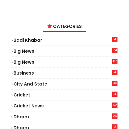
CATEGORIES
4
Badi Khabar
74
Big News
2
87
Big News
9
4
Business
30
City And State
4
Cricket
52
Cricket News
5
20
Dharm
2
Dharm