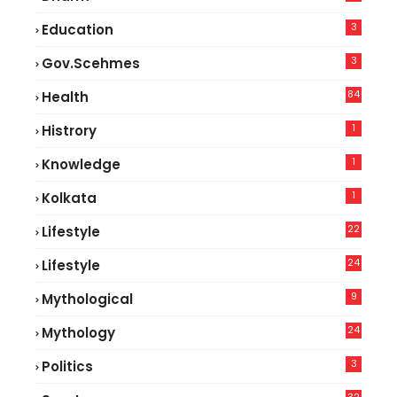
3
Education
3
Gov.scehmes
84
Health
8
1
Histrory
1
Knowledge
1
Kolkata
22
Lifestyle
9
24
Lifestyle
7
9
Mythological
24
Mythology
3
Politics