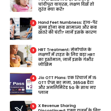
चांदीपुरा वायरस, लक्षण दिखें तो
तुरंत क्या करें?
Hand Feet Numbness: हाथ-पैर
सुन्न होना कब सामान्य और कब
खतरे की घंटी? जानें इसके कारण
HRT Treatment: मेनोपॉज के
लक्षणों में राहत के लिए बढ़ा HRT
का इस्तेमाल, जानें इसके गंभीर
जोखिम
Jio OTT Plans: एक रिचार्ज में 15
OTT ऐप्स का मजा, 365GB डेटा
और अनलिमिटेड 5G के साथ नए
प्लान
X Revenue Sharing
Discontinued: एक्स यूजर्स के लिए