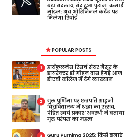
बड़ा बदलाव, बंद हुआ पुराना कमाई
मॉडल; अब ओरिजिनल कंटेंट पर
मिलेगा रिवॉर्ड
POPULAR POSTS
हार्टफुलनेस रिसर्च सेंटर मैसूर के
डायरेक्टर डॉ मोहन दास हेगड़े आज
डीएवी कॉलेज में देंगे व्याख्यान
गुरु पूर्णिमा पर छत्रपति शाहूजी
विश्वविद्यालय में श्रद्धा का उत्सव,
पंडित स्वयं प्रकाश अवस्थी ने बताया
गुरु परंपरा का महत्व
Guru Purnima 2025: किसे बनाएं