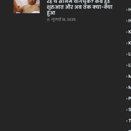
रहे थे सोनम वांगचुक? कब हुई
शुरुआत और अब तक क्या-क्या
हुआ
जुलाई 18, 2026
H
L
L
M
P