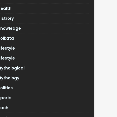
Health
istrory
Knowledge
Kolkata
ifestyle
ifestyle
ythological
Mythology
olitics
Sports
Tach