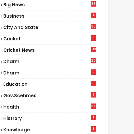
86
Big News
4
4
Business
30
City And State
4
Cricket
519
Cricket News
20
Dharm
2
Dharm
3
Education
3
Gov.scehmes
84
Health
3
1
Histrory
1
Knowledge