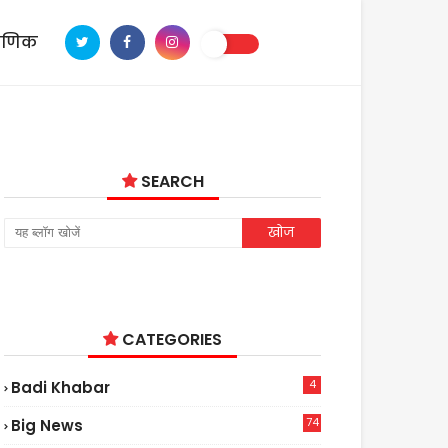
ाणिक
SEARCH
CATEGORIES
4
Badi Khabar
74
Big News
2