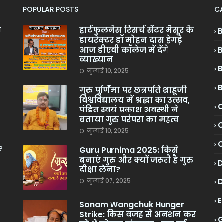
POPULAR POSTS
C
हार्टफुलनेस रिसर्च सेंटर मैसूर के
ा
डायरेक्टर डॉ मोहन दास हेगड़े
आज डीएवी कॉलेज में देंगे
व्याख्यान
जुलाई 10, 2025
गुरु पूर्णिमा पर छत्रपति शाहूजी
विश्वविद्यालय में श्रद्धा का उत्सव,
C
पंडित स्वयं प्रकाश अवस्थी ने
बताया गुरु परंपरा का महत्व
C
जुलाई 10, 2025
?
Guru Purnima 2025: किसे
बनाएं गुरु और क्यों जरूरी है गुरु
दीक्षा लेना?
जुलाई 07, 2025
Sonam Wangchuk Hunger
Strike: किस वजह से अनशन कर