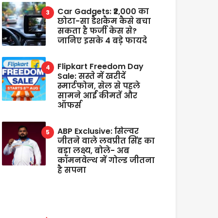
Car Gadgets: ₹2,000 का
छोटा-सा डैशकैम कैसे बचा
सकता है फर्जी केस से?
जानिए इसके 4 बड़े फायदे
Flipkart Freedom Day
Sale: सस्ते में खरीदें
स्मार्टफोन, सेल से पहले
सामने आईं कीमतें और
ऑफर्स
ABP Exclusive: सिल्वर
जीतने वाले लवप्रीत सिंह का
बड़ा लक्ष्य, बोले- अब
कॉमनवेल्थ में गोल्ड जीतना
है सपना