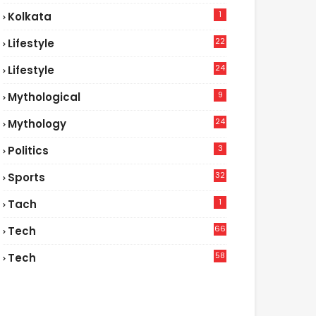
1
Kolkata
22
Lifestyle
9
24
Lifestyle
7
9
Mythological
24
Mythology
3
Politics
32
Sports
1
Tach
66
Tech
9
58
Tech
4