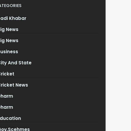
ATEGORIES
Badi Khabar
Big News
Big News
Business
ity And State
ricket
Cricket News
Dharm
Dharm
Education
Gov.scehmes