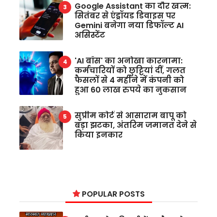
Google Assistant का दौर खत्म:
सितंबर से एंड्रॉयड डिवाइस पर
Gemini बनेगा नया डिफॉल्ट AI
असिस्टेंट
'AI बॉस' का अनोखा कारनामा:
कर्मचारियों को छुट्टियां दीं, गलत
फैसलों से 4 महीने में कंपनी को
हुआ 60 लाख रुपये का नुकसान
सुप्रीम कोर्ट से आसाराम बापू को
बड़ा झटका, अंतरिम जमानत देने से
किया इनकार
POPULAR POSTS