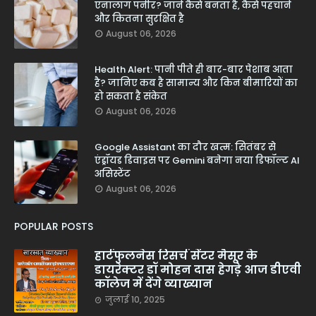
एनालॉग पनीर? जानें कैसे बनता है, कैसे पहचानें
और कितना सुरक्षित है
August 06, 2026
Health Alert: पानी पीते ही बार-बार पेशाब आता
है? जानिए कब है सामान्य और किन बीमारियों का
हो सकता है संकेत
August 06, 2026
Google Assistant का दौर खत्म: सितंबर से
एंड्रॉयड डिवाइस पर Gemini बनेगा नया डिफॉल्ट AI
असिस्टेंट
August 06, 2026
POPULAR POSTS
हार्टफुलनेस रिसर्च सेंटर मैसूर के
डायरेक्टर डॉ मोहन दास हेगड़े आज डीएवी
कॉलेज में देंगे व्याख्यान
जुलाई 10, 2025