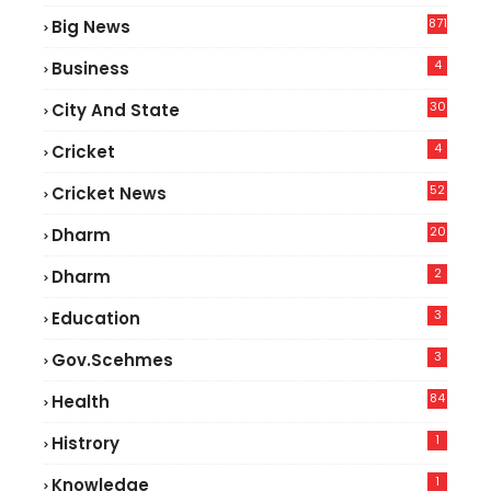
871
Big News
4
Business
30
City And State
4
Cricket
52
Cricket News
2
20
Dharm
2
Dharm
3
Education
3
Gov.scehmes
84
Health
5
1
Histrory
1
Knowledge