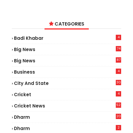
CATEGORIES
4
Badi Khabar
74
Big News
2
87
Big News
9
4
Business
30
City And State
4
Cricket
52
Cricket News
5
20
Dharm
2
Dharm