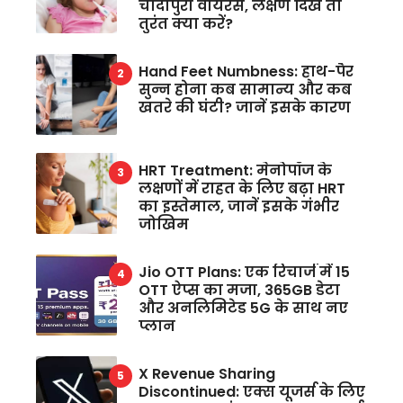
चांदीपुरा वायरस, लक्षण दिखें तो
तुरंत क्या करें?
Hand Feet Numbness: हाथ-पैर
सुन्न होना कब सामान्य और कब
खतरे की घंटी? जानें इसके कारण
HRT Treatment: मेनोपॉज के
लक्षणों में राहत के लिए बढ़ा HRT
का इस्तेमाल, जानें इसके गंभीर
जोखिम
Jio OTT Plans: एक रिचार्ज में 15
OTT ऐप्स का मजा, 365GB डेटा
और अनलिमिटेड 5G के साथ नए
प्लान
X Revenue Sharing
Discontinued: एक्स यूजर्स के लिए