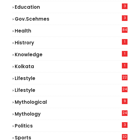
3
Education
3
Gov.scehmes
84
Health
8
1
Histrory
1
Knowledge
1
Kolkata
22
Lifestyle
9
24
Lifestyle
7
9
Mythological
24
Mythology
3
Politics
32
Sports