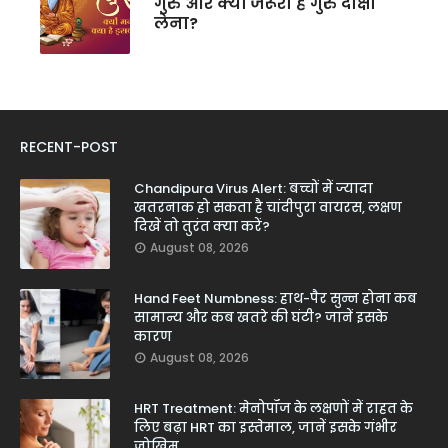
गुरु और क्यों जरूरी है गुरु दीक्षा
लेना?
RECENT-POST
Chandipura Virus Alert: बच्चों में ज्यादा
खतरनाक हो सकता है चांदीपुरा वायरस, लक्षण
दिखें तो तुरंत क्या करें?
August 08, 2026
Hand Feet Numbness: हाथ-पैर सुन्न होना कब
सामान्य और कब खतरे की घंटी? जानें इसके
कारण
August 08, 2026
HRT Treatment: मेनोपॉज के लक्षणों में राहत के
लिए बढ़ा HRT का इस्तेमाल, जानें इसके गंभीर
जोखिम