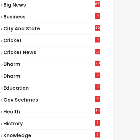
871
Big News
4
Business
30
City And State
4
Cricket
52
Cricket News
2
20
Dharm
2
Dharm
3
Education
3
Gov.scehmes
84
Health
5
1
Histrory
1
Knowledge