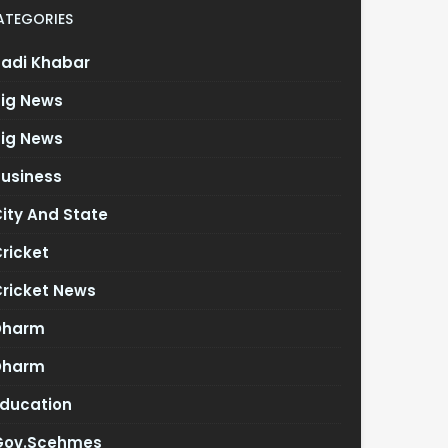
ATEGORIES
Badi Khabar
Big News
Big News
Business
ity And State
ricket
Cricket News
Dharm
Dharm
Education
Gov.scehmes