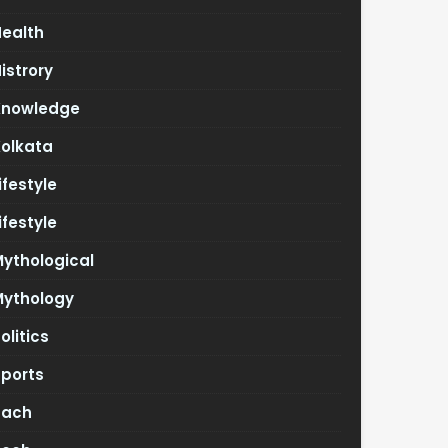
Health
istrory
Knowledge
Kolkata
ifestyle
ifestyle
ythological
Mythology
olitics
Sports
Tach