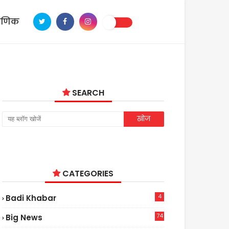
ाणिक
SEARCH
CATEGORIES
4
Badi Khabar
74
Big News
2