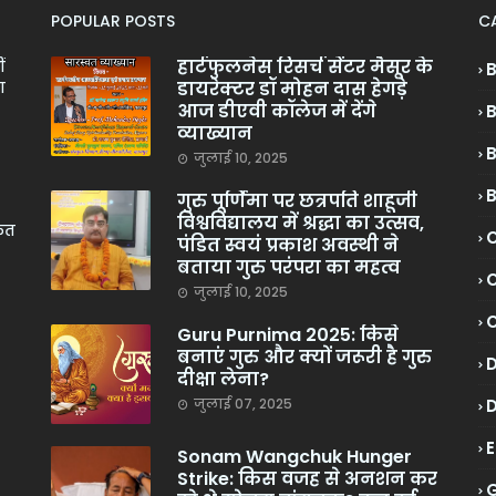
POPULAR POSTS
C
हार्टफुलनेस रिसर्च सेंटर मैसूर के
ं
डायरेक्टर डॉ मोहन दास हेगड़े
ा
आज डीएवी कॉलेज में देंगे
व्याख्यान
जुलाई 10, 2025
गुरु पूर्णिमा पर छत्रपति शाहूजी
विश्वविद्यालय में श्रद्धा का उत्सव,
केत
C
पंडित स्वयं प्रकाश अवस्थी ने
बताया गुरु परंपरा का महत्व
C
जुलाई 10, 2025
Guru Purnima 2025: किसे
बनाएं गुरु और क्यों जरूरी है गुरु
दीक्षा लेना?
जुलाई 07, 2025
Sonam Wangchuk Hunger
Strike: किस वजह से अनशन कर