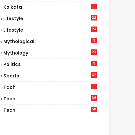
1
Kolkata
22
Lifestyle
9
24
Lifestyle
7
9
Mythological
24
Mythology
3
Politics
32
Sports
1
Tach
66
Tech
9
58
Tech
6