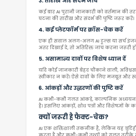
3. तारीख और संदर्भ जांचें
कई बार AI पुरानी जानकारी को वर्तमान की तर
घटना की तारीख और संदर्भ की पुष्टि जरूर करें।
4. कई प्लेटफॉर्म पर क्रॉस-चेक करें
एक ही सवाल अलग-अलग AI टूल्स या सर्च इंजन प
अंतर दिखाई दे, तो अतिरिक्त जांच करना जरूरी हो
5. असामान्य दावों पर विशेष ध्यान दें
यदि कोई जानकारी बेहद चौंकाने वाली, अविश्व
स्वीकार न करें। ऐसे दावों के लिए मजबूत और स्वत
6. आंकड़ों और उद्धरणों की पुष्टि करें
AI कभी-कभी गलत आंकड़े, काल्पनिक अध्ययन या अ
है। इसलिए आंकड़ों, शोध पत्रों और विशेषज्ञों के
क्यों जरूरी है फैक्ट-चेक?
AI एक शक्तिशाली तकनीक है, लेकिन यह त्रुटिही
करता है और कभी-कभी तथ्यों को गलत तरीके स