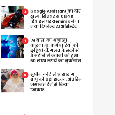
Google Assistant का दौर
खत्म: सितंबर से एंड्रॉयड
डिवाइस पर Gemini बनेगा
नया डिफॉल्ट AI असिस्टेंट
'AI बॉस' का अनोखा
कारनामा: कर्मचारियों को
छुट्टियां दीं, गलत फैसलों से
4 महीने में कंपनी को हुआ
60 लाख रुपये का नुकसान
सुप्रीम कोर्ट से आसाराम
बापू को बड़ा झटका, अंतरिम
जमानत देने से किया
इनकार