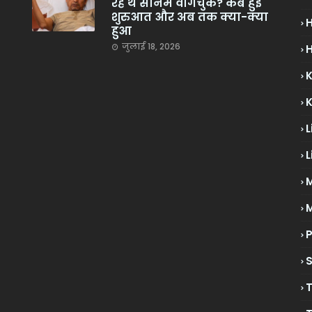
रहे थे सोनम वांगचुक? कब हुई
शुरुआत और अब तक क्या-क्या
हुआ
जुलाई 18, 2026
H
L
L
M
P