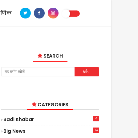
ाणिक
SEARCH
CATEGORIES
4
Badi Khabar
74
Big News
2