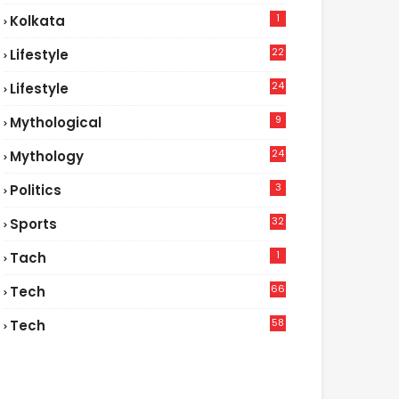
1
Kolkata
22
Lifestyle
9
24
Lifestyle
7
9
Mythological
24
Mythology
3
Politics
32
Sports
1
Tach
66
Tech
9
58
Tech
6