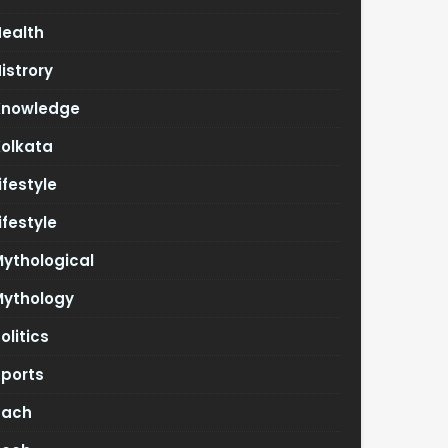
Health
istrory
Knowledge
Kolkata
ifestyle
ifestyle
ythological
Mythology
olitics
Sports
Tach