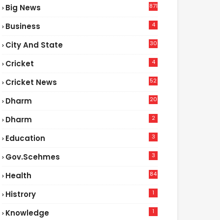
871
Big News
4
Business
30
City And State
4
Cricket
52
Cricket News
2
20
Dharm
2
Dharm
3
Education
3
Gov.scehmes
84
Health
5
1
Histrory
1
Knowledge