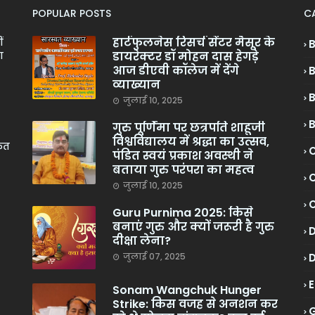
POPULAR POSTS
C
हार्टफुलनेस रिसर्च सेंटर मैसूर के
ं
डायरेक्टर डॉ मोहन दास हेगड़े
ा
आज डीएवी कॉलेज में देंगे
व्याख्यान
जुलाई 10, 2025
गुरु पूर्णिमा पर छत्रपति शाहूजी
विश्वविद्यालय में श्रद्धा का उत्सव,
केत
C
पंडित स्वयं प्रकाश अवस्थी ने
बताया गुरु परंपरा का महत्व
C
जुलाई 10, 2025
Guru Purnima 2025: किसे
बनाएं गुरु और क्यों जरूरी है गुरु
दीक्षा लेना?
जुलाई 07, 2025
Sonam Wangchuk Hunger
Strike: किस वजह से अनशन कर