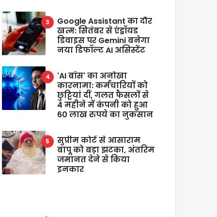
Google Assistant का दौर
खत्म: सितंबर से एंड्रॉयड
डिवाइस पर Gemini बनेगा
नया डिफॉल्ट AI असिस्टेंट
'AI बॉस' का अनोखा
कारनामा: कर्मचारियों को
छुट्टियां दीं, गलत फैसलों से
4 महीने में कंपनी को हुआ
60 लाख रुपये का नुकसान
सुप्रीम कोर्ट से आसाराम
बापू को बड़ा झटका, अंतरिम
जमानत देने से किया
इनकार