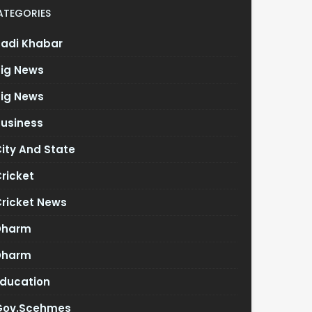
ATEGORIES
Badi Khabar
Big News
Big News
Business
ity And State
ricket
Cricket News
Dharm
Dharm
Education
Gov.scehmes