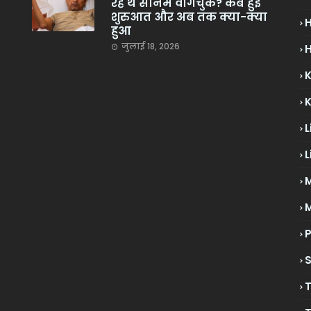
रहे थे सोनम वांगचुक? कब हुई
शुरुआत और अब तक क्या-क्या
हुआ
जुलाई 18, 2026
H
L
L
M
P