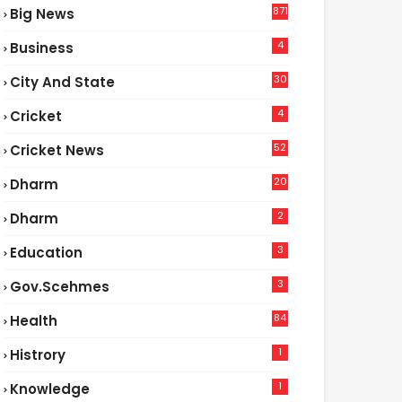
871
Big News
4
Business
30
City And State
4
Cricket
52
Cricket News
2
20
Dharm
2
Dharm
3
Education
3
Gov.scehmes
84
Health
5
1
Histrory
1
Knowledge