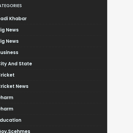
ATEGORIES
Badi Khabar
Big News
Big News
Business
ity And State
ricket
Cricket News
Dharm
Dharm
Education
Gov.scehmes