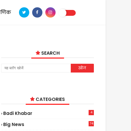
ाणिक
SEARCH
CATEGORIES
4
Badi Khabar
74
Big News
2