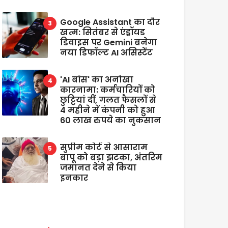
Google Assistant का दौर
खत्म: सितंबर से एंड्रॉयड
डिवाइस पर Gemini बनेगा
नया डिफॉल्ट AI असिस्टेंट
'AI बॉस' का अनोखा
कारनामा: कर्मचारियों को
छुट्टियां दीं, गलत फैसलों से
4 महीने में कंपनी को हुआ
60 लाख रुपये का नुकसान
सुप्रीम कोर्ट से आसाराम
बापू को बड़ा झटका, अंतरिम
जमानत देने से किया
इनकार