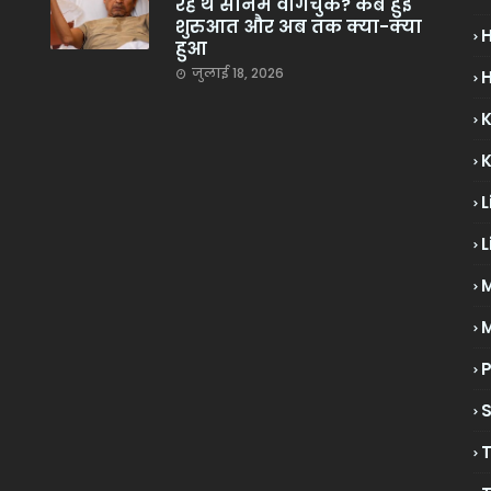
रहे थे सोनम वांगचुक? कब हुई
शुरुआत और अब तक क्या-क्या
हुआ
जुलाई 18, 2026
H
L
L
M
P