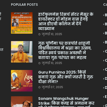
POPULAR POSTS
C
हार्टफुलनेस रिसर्च सेंटर मैसूर के
ं
डायरेक्टर डॉ मोहन दास हेगड़े
ा
आज डीएवी कॉलेज में देंगे
व्याख्यान
जुलाई 10, 2025
गुरु पूर्णिमा पर छत्रपति शाहूजी
विश्वविद्यालय में श्रद्धा का उत्सव,
केत
C
पंडित स्वयं प्रकाश अवस्थी ने
बताया गुरु परंपरा का महत्व
C
जुलाई 10, 2025
Guru Purnima 2025: किसे
बनाएं गुरु और क्यों जरूरी है गुरु
दीक्षा लेना?
जुलाई 07, 2025
Sonam Wangchuk Hunger
Strike: किस वजह से अनशन कर