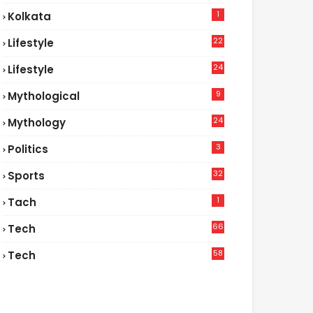
1
Kolkata
22
Lifestyle
9
24
Lifestyle
7
9
Mythological
24
Mythology
3
Politics
32
Sports
1
Tach
66
Tech
9
58
Tech
6