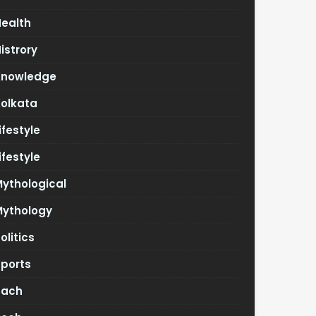
Health
istrory
Knowledge
Kolkata
ifestyle
ifestyle
ythological
Mythology
olitics
Sports
Tach