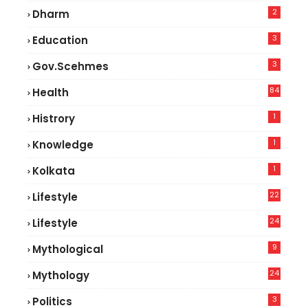
2
Dharm
3
Education
3
Gov.scehmes
84
Health
8
1
Histrory
1
Knowledge
1
Kolkata
22
Lifestyle
9
24
Lifestyle
7
9
Mythological
24
Mythology
3
Politics