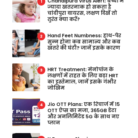
Chandipura Virus Alert: बच्चों में
ज्यादा खतरनाक हो सकता है
चांदीपुरा वायरस, लक्षण दिखें तो
तुरंत क्या करें?
Hand Feet Numbness: हाथ-पैर
सुन्न होना कब सामान्य और कब
खतरे की घंटी? जानें इसके कारण
HRT Treatment: मेनोपॉज के
लक्षणों में राहत के लिए बढ़ा HRT
का इस्तेमाल, जानें इसके गंभीर
जोखिम
Jio OTT Plans: एक रिचार्ज में 15
OTT ऐप्स का मजा, 365GB डेटा
और अनलिमिटेड 5G के साथ नए
प्लान