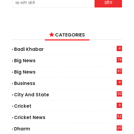
CATEGORIES
4
Badi Khabar
74
Big News
2
87
Big News
9
4
Business
30
City And State
4
Cricket
52
Cricket News
5
20
Dharm