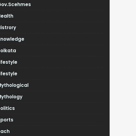
Gov.scehmes
Health
istrory
Knowledge
Kolkata
ifestyle
ifestyle
ythological
Mythology
olitics
Sports
Tach