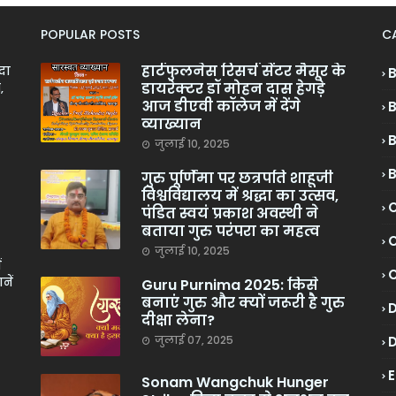
POPULAR POSTS
C
हार्टफुलनेस रिसर्च सेंटर मैसूर के
ादा
डायरेक्टर डॉ मोहन दास हेगड़े
,
आज डीएवी कॉलेज में देंगे
व्याख्यान
जुलाई 10, 2025
गुरु पूर्णिमा पर छत्रपति शाहूजी
विश्वविद्यालय में श्रद्धा का उत्सव,
C
पंडित स्वयं प्रकाश अवस्थी ने
बताया गुरु परंपरा का महत्व
C
जुलाई 10, 2025
ं
नें
Guru Purnima 2025: किसे
बनाएं गुरु और क्यों जरूरी है गुरु
दीक्षा लेना?
जुलाई 07, 2025
Sonam Wangchuk Hunger