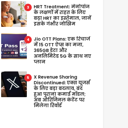
HRT Treatment: मेनोपॉज
के लक्षणों में राहत के लिए
बढ़ा HRT का इस्तेमाल, जानें
इसके गंभीर जोखिम
Jio OTT Plans: एक रिचार्ज
में 15 OTT ऐप्स का मजा,
365GB डेटा और
अनलिमिटेड 5G के साथ नए
प्लान
X Revenue Sharing
Discontinued: एक्स यूजर्स
के लिए बड़ा बदलाव, बंद
हुआ पुराना कमाई मॉडल;
अब ओरिजिनल कंटेंट पर
मिलेगा रिवॉर्ड