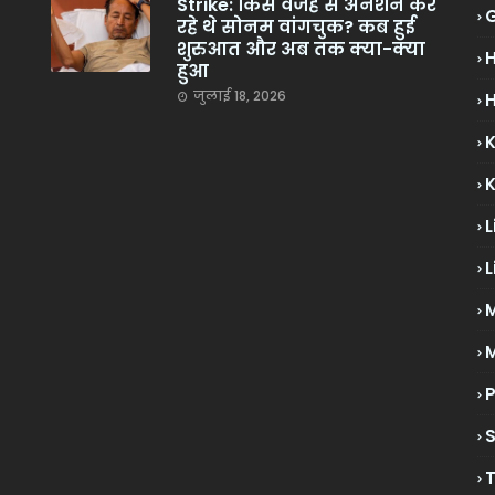
Strike: किस वजह से अनशन कर
रहे थे सोनम वांगचुक? कब हुई
शुरुआत और अब तक क्या-क्या
हुआ
जुलाई 18, 2026
H
L
L
M
P