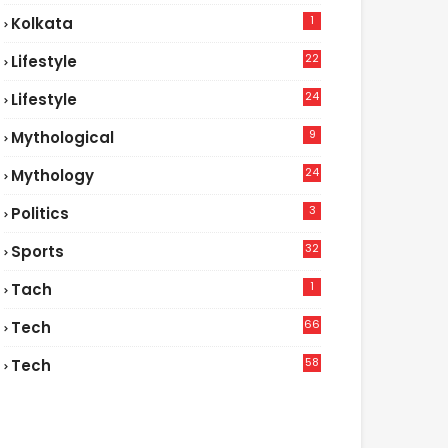
1
Kolkata
22
Lifestyle
9
24
Lifestyle
7
9
Mythological
24
Mythology
3
Politics
32
Sports
1
Tach
66
Tech
9
58
Tech
9