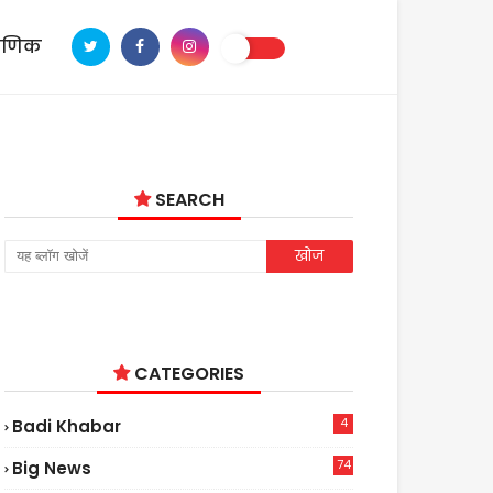
ाणिक
SEARCH
CATEGORIES
4
Badi Khabar
74
Big News
2