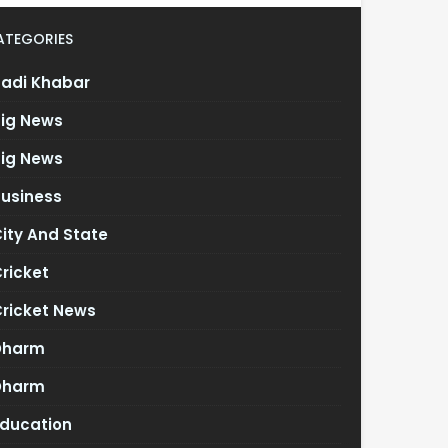
ATEGORIES
Badi Khabar
Big News
Big News
Business
ity And State
ricket
Cricket News
Dharm
Dharm
Education