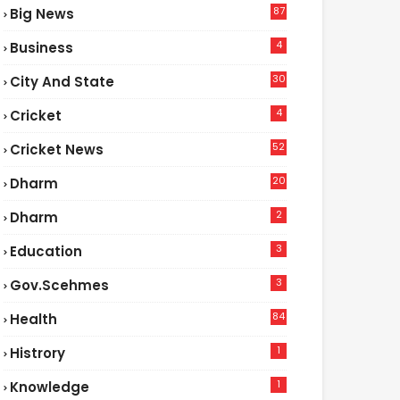
87
Big News
9
4
Business
30
City And State
4
Cricket
52
Cricket News
5
20
Dharm
2
Dharm
3
Education
3
Gov.scehmes
84
Health
8
1
Histrory
1
Knowledge