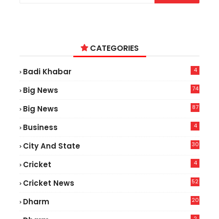
CATEGORIES
4
Badi Khabar
74
Big News
2
87
Big News
9
4
Business
30
City And State
4
Cricket
52
Cricket News
5
20
Dharm
2