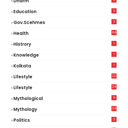
Dharm
3
Education
3
Gov.scehmes
84
Health
8
1
Histrory
1
Knowledge
1
Kolkata
22
Lifestyle
9
24
Lifestyle
7
9
Mythological
24
Mythology
3
Politics