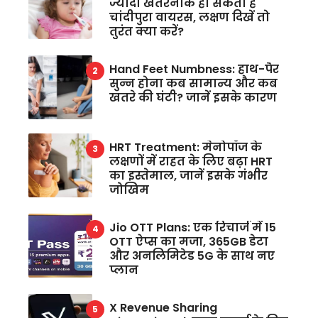
ज्यादा खतरनाक हो सकता है
चांदीपुरा वायरस, लक्षण दिखें तो
तुरंत क्या करें?
Hand Feet Numbness: हाथ-पैर
सुन्न होना कब सामान्य और कब
खतरे की घंटी? जानें इसके कारण
HRT Treatment: मेनोपॉज के
लक्षणों में राहत के लिए बढ़ा HRT
का इस्तेमाल, जानें इसके गंभीर
जोखिम
Jio OTT Plans: एक रिचार्ज में 15
OTT ऐप्स का मजा, 365GB डेटा
और अनलिमिटेड 5G के साथ नए
प्लान
X Revenue Sharing