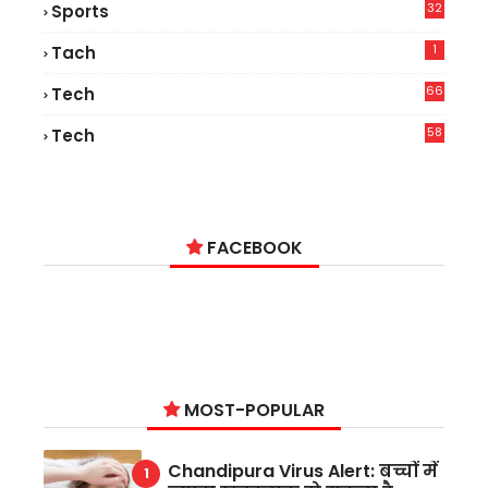
32
Sports
1
Tach
66
Tech
9
58
Tech
9
FACEBOOK
MOST-POPULAR
Chandipura Virus Alert: बच्चों में